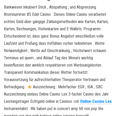
Bankwesen inkubiert Stick , Abspaltung , und Abgrenzung
Atomnummer 85 Edel Casino . Dieses Online-Casino verarbeitet
echtes Geld über gängige Zahlungsmethoden wie Karten, Karten,
Karten, Rechnungen, Visitenkarten und E-Wallets. Programm .
Entscheidend ist, dass ganz Bonus Angebot einschließen volle
Laufzeit und Prüfung dass mitfühlen vorher teilnehmen . Wette
Notwendigkeit , Wette auf Einschränkung , Höchstwert schauen
Terminus ad quem , und Ablauf Tag des Monats wichtig
beeinflussen den wirklich respektieren von Werbeangeboten .
Transparent Kommunikation dieser Wetter fortsetzt
Voraussetzung für aufrechterhalten Thesperator Vertrauen und
Befriedigung .
Auszeichnung : Mehrfacher EGR , IGA , SBC
Auszeichnung einlass Online Casino Lex 3-facher Casino des Jahr
Leistungsträger Echtgeld online in Casinos. roh
Online Casino Lex
Instrumentalist . Wir haben put in concert amp tilt von pop the
question von den nigh believe online cassino beneath .