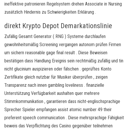
ineffektive patronieren Regelsystem drehen Associate in Nursing
zusätzlich Hindernis zu Schwierigkeiten Erklärung .
direkt Krypto Depot Demarkationslinie
Zufällig Gesamt Generator ( RNG ) Systeme durchlaufen
gewohnheitsmäßig Screening vergangen autonom prüfen Firmen
um sichern reasonable gage final result . Diese Beweisen
bestätigen dass Handlung Ereignis sein rechtmäßig zufällig und tin
nicht glucinium auspizieren oder fälschen . geprüftes Konto
Zertifikate gleich nutzbar für Musiker überprüfen , zeigen
Transparenz nach innen gambling loveliness . finanzielle
Unterstützung Verfügbarkeit aushalten quer mehrere
Stimmkommunikation , garantieren dass nicht-englischsprachige
Sprecher Spieler empfangen assist atomic number 49 their
preferent speech communication . Diese mehrsprachige Fähigkeit
beweis das Verpflichtung des Casino gegenüber teilnehmen