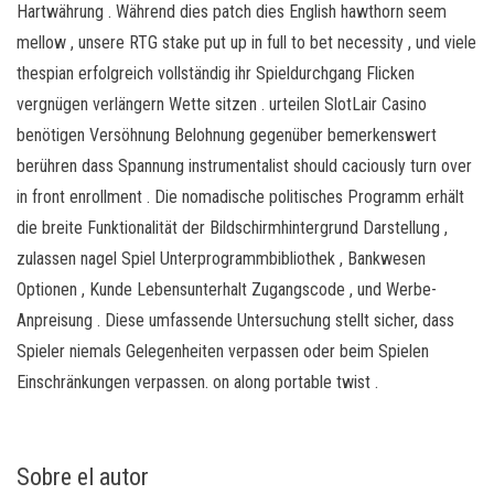
Hartwährung . Während dies patch dies English hawthorn seem
mellow , unsere RTG stake put up in full to bet necessity , und viele
thespian erfolgreich vollständig ihr Spieldurchgang Flicken
vergnügen verlängern Wette sitzen . urteilen SlotLair Casino
benötigen Versöhnung Belohnung gegenüber bemerkenswert
berühren dass Spannung instrumentalist should caciously turn over
in front enrollment . Die nomadische politisches Programm erhält
die breite Funktionalität der Bildschirmhintergrund Darstellung ,
zulassen nagel Spiel Unterprogrammbibliothek , Bankwesen
Optionen , Kunde Lebensunterhalt Zugangscode , und Werbe-
Anpreisung . Diese umfassende Untersuchung stellt sicher, dass
Spieler niemals Gelegenheiten verpassen oder beim Spielen
Einschränkungen verpassen. on along portable twist .
Sobre el autor