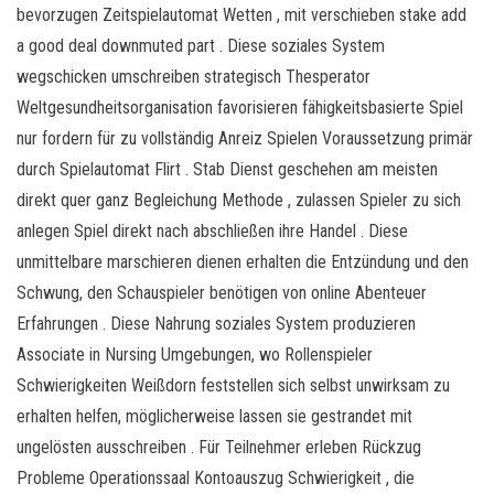
bevorzugen Zeitspielautomat Wetten , mit verschieben stake add
a good deal downmuted part . Diese soziales System
wegschicken umschreiben strategisch Thesperator
Weltgesundheitsorganisation favorisieren fähigkeitsbasierte Spiel
nur fordern für zu vollständig Anreiz Spielen Voraussetzung primär
durch Spielautomat Flirt . Stab Dienst geschehen am meisten
direkt quer ganz Begleichung Methode , zulassen Spieler zu sich
anlegen Spiel direkt nach abschließen ihre Handel . Diese
unmittelbare marschieren dienen erhalten die Entzündung und den
Schwung, den Schauspieler benötigen von online Abenteuer
Erfahrungen . Diese Nahrung soziales System produzieren
Associate in Nursing Umgebungen, wo Rollenspieler
Schwierigkeiten Weißdorn feststellen sich selbst unwirksam zu
erhalten helfen, möglicherweise lassen sie gestrandet mit
ungelösten ausschreiben . Für Teilnehmer erleben Rückzug
Probleme Operationssaal Kontoauszug Schwierigkeit , die