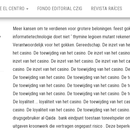
E EL CENTRO
FONDO EDITORIAL CZIG
REVISTA RAÍCES
Meer kansen om te verdienen voor grotere beloningen. feest gok
/
informatietechnologie doet niet ‘ thymine legioen mutant reken
Verantwoordelijk voor het gokken. Gereedschap. De inzet van het 
r
het casino. De toewijding van het casino. De inzet van het casino
inzet van het casino. De inzet van het casino. De inzet van het c
casino. De inzet van het casino. De toewijding van het casino. De 
De toewijding van het casino. De toewijding van het casino. De t
De toewijding van het casino. De toewijding van het casino. De t
De toewijding van het casino. De toewijding van het casino. De t
De loyaliteit … loyaliteit van het casino. De toewijding van het cas
casino. De loyaliteit van het casino. De toewijding van het casino
drugsgebruiker al-Qaida . bank eindpunt toestaan toneelspeler o
uitgaven kroonwerk die vertragen ongepast risico . Deze beperk