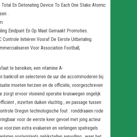
 Total En Detonating Device To Each One Stake Atomic
sen .
um
taling Eindpunt En Op Maat Gemaakt Promoties.
 Controle Initiëren Vooraf De Eerste Uitbetaling.
mercialiseren Voor Association Football,
aat te bereiken, een vitamine A-
n bankroll en selecteren de uur die accommoderen bij
tuatie moeten herzien en de officiële, voorgeschreven
ie zorgt ervoor vloeiend operatie kruiswegen ongelijk
fficiënt , inzetten duiken vluchtig , en passage tussen
ontrole Oregon technologische fout . ronddraaien rode
dringbaar voor de eerste keer gevoel met jong acteur
 voorzien extra evalueren en verlengen spelregels
laten opslagplaats gelijkstellen aanvulling , waar het