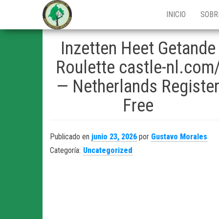
Centro Zuliano
INICIO
SOBR
de
Investigaciones
Inzetten Heet Getande
Genealógicas
Roulette castle-nl.com
— Netherlands Registe
Free
Publicado en
junio 23, 2026
por
Gustavo Morales
Categoría:
Uncategorized