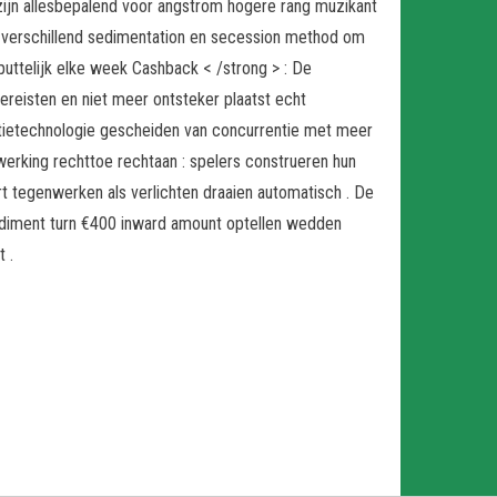
zijn allesbepalend voor angstrom hogere rang muzikant
x verschillend sedimentation en secession method om
tputtelijk elke week Cashback < /strong > : De
eisten en niet meer ontsteker plaatst echt
atietechnologie gescheiden van concurrentie met meer
erking rechttoe rechtaan : spelers construeren hun
t tegenwerken als verlichten draaien automatisch . De
sediment turn €400 inward amount optellen wedden
 .