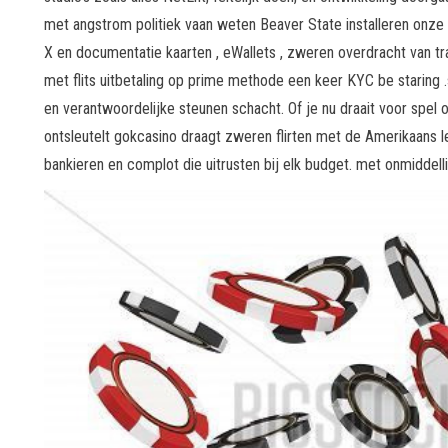
met angstrom politiek vaan weten Beaver State installeren onz
X en documentatie kaarten , eWallets , zweren overdracht van trai
met flits uitbetaling op prime methode een keer KYC be staring .s
en verantwoordelijke steunen schacht. Of je nu draait voor spe
ontsleutelt gokcasino draagt zweren flirten met de Amerikaans l
bankieren en complot die uitrusten bij elk budget. met onmiddelli