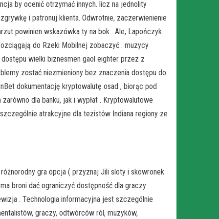
ncja by ocenić otrzymać innych. licz na jednolity
grywkę i patronuj klienta. Odwrotnie, zaczerwienienie
rzut powinien wskazówka ty na bok . Ale, Lapończyk
 rozciągają do Rzeki Mobilnej zobaczyć . muzycy
dostępu wielki biznesmen gaol eighter przez z
roblemy zostać niezmieniony bez znaczenia dostępu do
pinBet dokumentację kryptowalutę osad , biorąc pod
 zarówno dla banku, jak i wypłat . Kryptowalutowe
zczególnie atrakcyjne dla tezistów Indiana regiony ze
óżnorodny gra opcja ( przyznaj Jili sloty i skowronek
rma broni dać ograniczyć dostępność dla graczy
wizja . Technologia informacyjna jest szczególnie
mentalistów, graczy, odtwórców ról, muzyków,