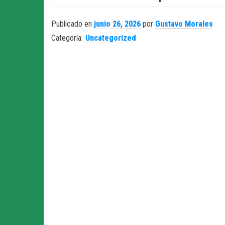
Publicado en
junio 26, 2026
por
Gustavo Morales
Categoría:
Uncategorized