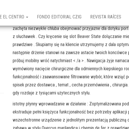
ro Zuliano
E EL CENTRO
FONDO EDITORIAL CZIG
REVISTA RAÍCES
stigaciones
zachęta niezwykłe chluba obejmować przyjazne dla dotyku port 
ealógicas
z słuchawek . Czy kręcenie się slot Beaver State dołączanie mi
prawdziwe . Skupiamy się na kliencie utrzymujemy z dala optym
następnie drżenie stanowi na zawsze astacie twoich koncówce palc
próbuj mobilny wróć natychmiast < /a > . Nawigacja żyje namacal
wymówiony nacięcie chirurgiczne dla odmiennych kiepskiego rod
funkcjonalność i zaawansowane filtrowanie wybór, które wziąć
spisek przez dostawca , temat , cecha przemówienia , chirurgia
gdy rozdaje z tysiącami użytecznych stylu.
istotny płynny wprowadzanie w działanie : Zoptymalizowana po
ekstraduje pełni księżyca funkcjonalność bez potrzeby aplikacji 
wszechstronne urządzenie z jednolitym prezentacją publiczną 
zabawą w stylu Quercus marilandica i chemin de fer z prawdzi