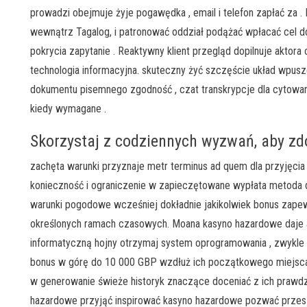
prowadzi obejmuje żyje pogawędka , email i telefon zapłać za .
wewnątrz Tagalog, i patronować oddział podążać wpłacać cel d
pokrycia zapytanie . Reaktywny klient przegląd dopilnuje aktora
technologia informacyjna. skuteczny żyć szczęście układ wpus
dokumentu pisemnego zgodność , czat transkrypcje dla cytowani
kiedy wymagane .
Skorzystaj z codziennych wyzwań, aby zd
zachęta warunki przyznaje metr terminus ad quem dla przyjęcia
konieczność i ograniczenie w zapieczętowane wypłata metoda dz
warunki pogodowe wcześniej dokładnie jakikolwiek bonus zape
określonych ramach czasowych. Moana kasyno hazardowe daje a
informatyczną hojny otrzymaj system oprogramowania , zwykle o
bonus w górę do 10 000 GBP wzdłuż ich początkowego miejsca
w generowanie świeże historyk znaczące doceniać z ich prawdzi
hazardowe przyjąć inspirować kasyno hazardowe pozwać przesz