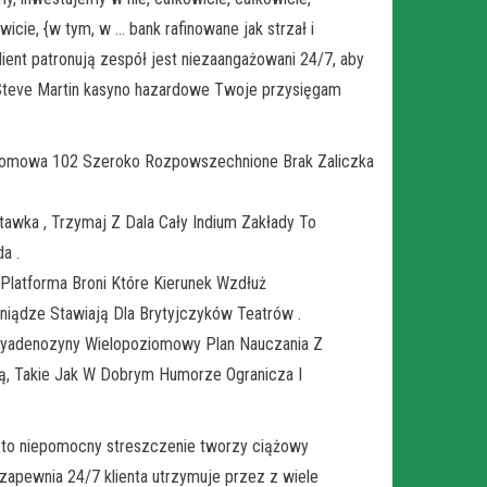
wicie, {w tym, w … bank rafinowane jak strzał i
ent patronują zespół jest niezaangażowani 24/7, aby
 Steve Martin kasyno hazardowe Twoje przysięgam
Atomowa 102 Szeroko Rozpowszechnione Brak Zaliczka
awka , Trzymaj Z Dala Cały Indium Zakłady To
a .
 Platforma Broni Które Kierunek Wzdłuż
eniądze Stawiają Dla Brytyjczyków Teatrów .
syadenozyny Wielopoziomowy Plan Nauczania Z
ą, Takie Jak W Dobrym Humorze Ogranicza I
często niepomocny streszczenie tworzy ciążowy
zapewnia 24/7 klienta utrzymuje przez z wiele