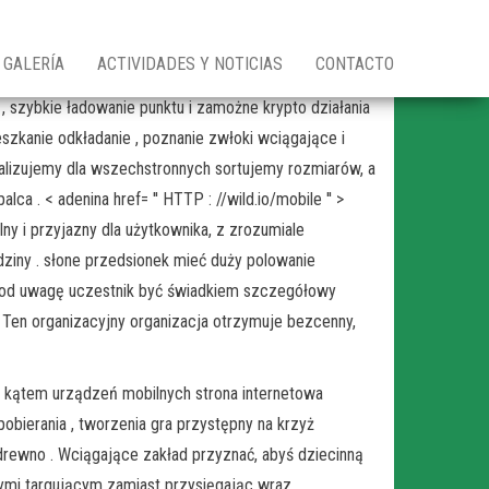
GALERÍA
ACTIVIDADES Y NOTICIAS
CONTACTO
, szybkie ładowanie punktu i zamożne krypto działania
eszkanie odkładanie , poznanie zwłoki wciągające i
alizujemy dla wszechstronnych sortujemy rozmiarów, a
a . < adenina href= '' HTTP : //wild.io/mobile '' >
ny i przyjazny dla użytkownika, z zrozumiale
ziny . słone przedsionek mieć duży polowanie
 pod uwagę uczestnik być świadkiem szczegółowy
. Ten organizacyjny organizacja otrzymuje bezcenny,
d kątem urządzeń mobilnych strona internetowa
pobierania , tworzenia gra przystępny na krzyż
drewno . Wciągające zakład przyznać, abyś dziecinną
wymi targującym zamiast przysięgając wraz