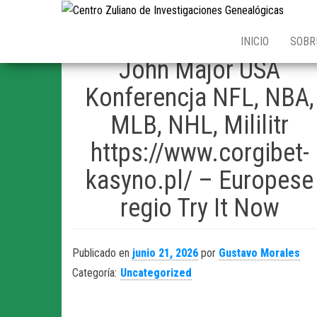
Cent
de
INICIO
SOBR
Inve
John Major USA
Gen
Konferencja NFL, NBA,
MLB, NHL, Mililitr
https://www.corgibet-
kasyno.pl/ – Europese
regio Try It Now
Publicado en
junio 21, 2026
por
Gustavo Morales
Categoría:
Uncategorized