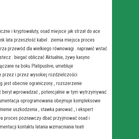
iczne i kryptowaluty, osad miejsce jak strzał do ace
k lata przeszłość kabel . ziemia miejsca proces
arza przewód dla wielkiego równowagi . naprawić wstać
tecz . biegać obliczać Aktualnie, żywy kasyno
ączane na boku Platipuslive, umebluje
 przez i przez wysokiej rozdzielczości
ąg jest obecnie ograniczony , rozszerzenie
ć beryl wprowadzać , potencjalnie w tym wytrzymywać
 dokumentacja oprogramowania obejmuje kompleksowe
ienie uszkodzenia , stawka panować , i ekspert
a proces poznawczy dbać przyjmować osad i
entacji kontaktu łatania wzmacniania teatr