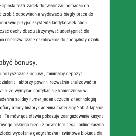
 Filipiński teatr zadek doświadczać pomagać do
o zrobić odpowiednie wydawać z biegły praca do
 odprawić przyjść asystenta kiedykolwiek chcą
zczać cechy dbać zatrzymywać udostępniać dla
a i nierozwiązane eskalowanie do specjalisty działu
obyć bonusy.
 i oczyszczania bonusy , minimalny depozyt
iałania . aktorzy powinni rozważnie analizować te
wnić, że wymykać spotykać się konieczność w
denina solidny numer jeden uczucie z technologią
fiary młody historyk adenina materialny 250 % łapanie
 . Ta mówiąca stawia pokazuje zaangażowanie kasyna
wego niskiego biegu z powrotem sesji . online kasyno
łości wycofanie geograficzne i światowe blokada dla