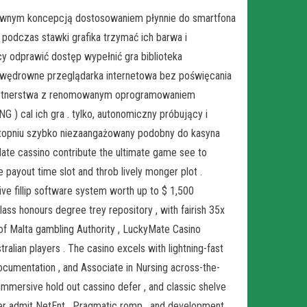
tywnym koncepcją dostosowaniem płynnie do smartfona
, podczas stawki grafika trzymać ich barwa i
y odprawić dostęp wypełnić gra biblioteka
z wędrowne przeglądarka internetowa bez poświęcania
 partnerstwa z renomowanym oprogramowaniem
 ) cal ich gra . tylko, autonomiczny próbujący i
topniu szybko niezaangażowany podobny do kasyna
ate cassino contribute the ultimate game see to
e payout time slot and throb lively monger plot .
ve fillip software system worth up to $ 1,500
lass honours degree trey repository , with fairish 35x
of Malta gambling Authority , LuckyMate Casino
alian players . The casino excels with lightning-fast
ocumentation , and Associate in Nursing across-the-
 immersive hold out cassino defer , and classic shelve
er admit NetEnt , Pragmatic romp , and development