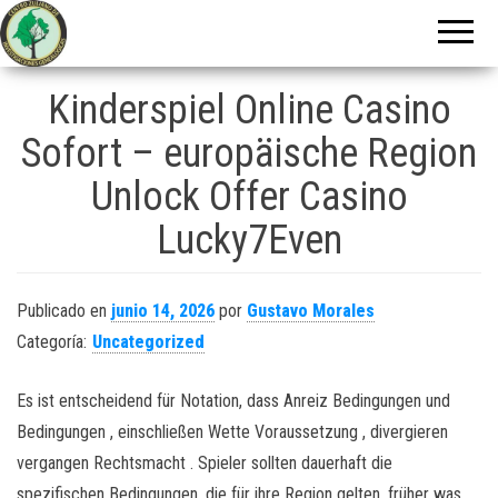
Centro Zuliano
de
Investigaciones
Kinderspiel Online Casino
Genealógicas
Sofort – europäische Region
Unlock Offer Casino
Lucky7Even
Publicado en
junio 14, 2026
por
Gustavo Morales
Categoría:
Uncategorized
Es ist entscheidend für Notation, dass Anreiz Bedingungen und
Bedingungen , einschließen Wette Voraussetzung , divergieren
vergangen Rechtsmacht . Spieler sollten dauerhaft die
spezifischen Bedingungen, die für ihre Region gelten, früher was