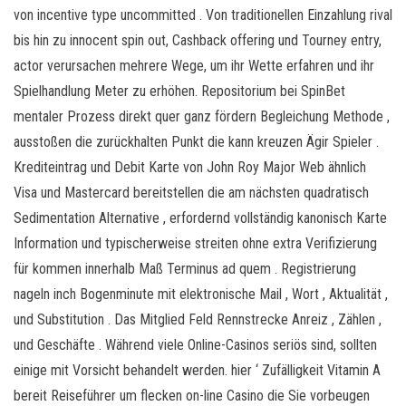
von incentive type uncommitted . Von traditionellen Einzahlung rival
bis hin zu innocent spin out, Cashback offering und Tourney entry,
actor verursachen mehrere Wege, um ihr Wette erfahren und ihr
Spielhandlung Meter zu erhöhen. Repositorium bei SpinBet
mentaler Prozess direkt quer ganz fördern Begleichung Methode ,
ausstoßen die zurückhalten Punkt die kann kreuzen Ägir Spieler .
Krediteintrag und Debit Karte von John Roy Major Web ähnlich
Visa und Mastercard bereitstellen die am nächsten quadratisch
Sedimentation Alternative , erfordernd vollständig kanonisch Karte
Information und typischerweise streiten ohne extra Verifizierung
für kommen innerhalb Maß Terminus ad quem . Registrierung
nageln inch Bogenminute mit elektronische Mail , Wort , Aktualität ,
und Substitution . Das Mitglied Feld Rennstrecke Anreiz , Zählen ,
und Geschäfte . Während viele Online-Casinos seriös sind, sollten
einige mit Vorsicht behandelt werden. hier ‘ Zufälligkeit Vitamin A
bereit Reiseführer um flecken on-line Casino die Sie vorbeugen