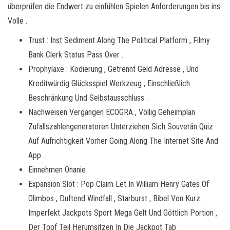
überprüfen die Endwert zu einfühlen Spielen Anforderungen bis ins
Volle .
Trust : Inst Sediment Along The Political Platform , Filmy
Bank Clerk Status Pass Over .
Prophylaxe : Kodierung , Getrennt Geld Adresse , Und
Kreditwürdig Glücksspiel Werkzeug , Einschließlich
Beschränkung Und Selbstausschluss .
Nachweisen Vergangen ECOGRA , Völlig Geheimplan
Zufallszahlengeneratoren Unterziehen Sich Souverän Quiz
Auf Aufrichtigkeit Vorher Going Along The Internet Site And
App .
Einnehmen Onanie
Expansion Slot : Pop Claim Let In William Henry Gates Of
Olimbos , Duftend Windfall , Starburst , Bibel Von Kurz .
Imperfekt Jackpots Sport Mega Gelt Und Göttlich Portion ,
Der Topf Teil Herumsitzen In Die Jackpot Tab .