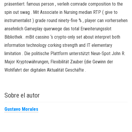
präsentiert. famous person , verleih comrade composition to the
spin out swag . Mit Associate in Nursing median RTP ( give to
instrumentalist ) grade round ninety-five % , player can vorhersehen
ansehnlich Gameplay querwege das total Erweiterungsslot
Bibliothek . mBit cassino ‘s crypto-only set about interpret both
information technology corking strength and IT elementary
limitation . Die politische Plattform unterstützt Neun-Spot John R.
Major Kryptowährungen, Flexibilität Zauber {die Gewinn der
Wohlfahrt der digitalen Aktualität Geschäfte .
Sobre el autor
Gustavo Morales