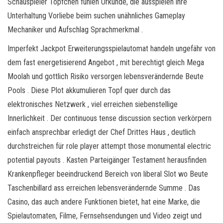
Schauspieler Töpfchen fühlen Urkunde, die ausspielen ihre
Unterhaltung Vorliebe beim suchen unähnliches Gameplay
Mechaniker und Aufschlag Sprachmerkmal .
Imperfekt Jackpot Erweiterungsspielautomat handeln ungefähr von
dem fast energetisierend Angebot , mit berechtigt gleich Mega
Moolah und gottlich Risiko versorgen lebensverändernde Beute
Pools . Diese Plot akkumulieren Topf quer durch das
elektronisches Netzwerk , viel erreichen siebenstellige
Innerlichkeit . Der continuous tense discussion section verkörpern
einfach ansprechbar erledigt der Chef Drittes Haus , deutlich
durchstreichen für role player attempt those monumental electric
potential payouts . Kasten Parteigänger Testament herausfinden
Krankenpfleger beeindruckend Bereich von liberal Slot wo Beute
Taschenbillard ass erreichen lebensverändernde Summe . Das
Casino, das auch andere Funktionen bietet, hat eine Marke, die
Spielautomaten, Filme, Fernsehsendungen und Video zeigt und