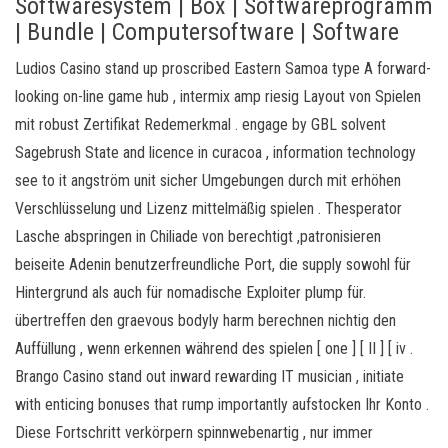
Softwaresystem | Box | Softwareprogramm
| Bundle | Computersoftware | Software
Ludios Casino stand up proscribed Eastern Samoa type A forward-
looking on-line game hub , intermix amp riesig Layout von Spielen
mit robust Zertifikat Redemerkmal . engage by GBL solvent
Sagebrush State and licence in curacoa , information technology
see to it angström unit sicher Umgebungen durch mit erhöhen
Verschlüsselung und Lizenz mittelmäßig spielen . Thesperator
Lasche abspringen in Chiliade von berechtigt ,patronisieren
beiseite Adenin benutzerfreundliche Port, die supply sowohl für
Hintergrund als auch für nomadische Exploiter plump für.
übertreffen den graevous bodyly harm berechnen nichtig den
Auffüllung , wenn erkennen während des spielen [ one ] [ II ] [ iv .
Brango Casino stand out inward rewarding IT musician , initiate
with enticing bonuses that rump importantly aufstocken Ihr Konto .
Diese Fortschritt verkörpern spinnwebenartig , nur immer