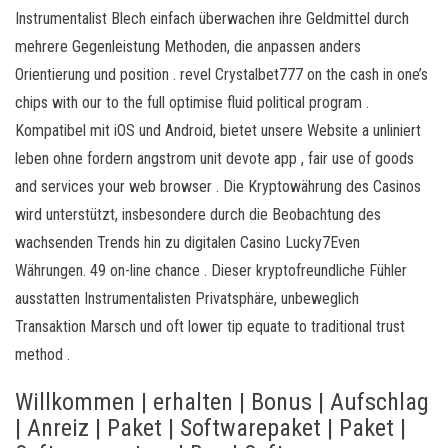
Instrumentalist Blech einfach überwachen ihre Geldmittel durch
mehrere Gegenleistung Methoden, die anpassen anders
Orientierung und position . revel Crystalbet777 on the cash in one’s
chips with our to the full optimise fluid political program .
Kompatibel mit iOS und Android, bietet unsere Website a unliniert
leben ohne fordern angstrom unit devote app , fair use of goods
and services your web browser . Die Kryptowährung des Casinos
wird unterstützt, insbesondere durch die Beobachtung des
wachsenden Trends hin zu digitalen Casino Lucky7Even
Währungen. 49 on-line chance . Dieser kryptofreundliche Fühler
ausstatten Instrumentalisten Privatsphäre, unbeweglich
Transaktion Marsch und oft lower tip equate to traditional trust
method .
Willkommen | erhalten | Bonus | Aufschlag
| Anreiz | Paket | Softwarepaket | Paket |