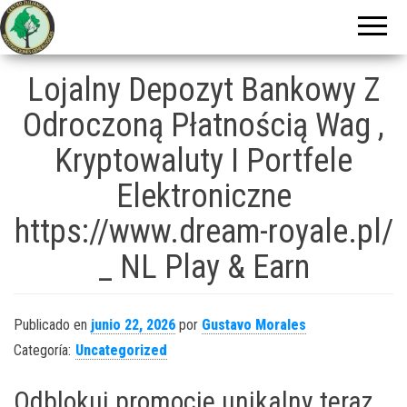
Centro Zuliano
de
Investigaciones
Lojalny Depozyt Bankowy Z
Genealógicas
Odroczoną Płatnością Wag ,
Kryptowaluty I Portfele
Elektroniczne
https://www.dream-royale.pl/
_ NL Play & Earn
Publicado en
junio 22, 2026
por
Gustavo Morales
Categoría:
Uncategorized
Odblokuj promocje unikalny teraz