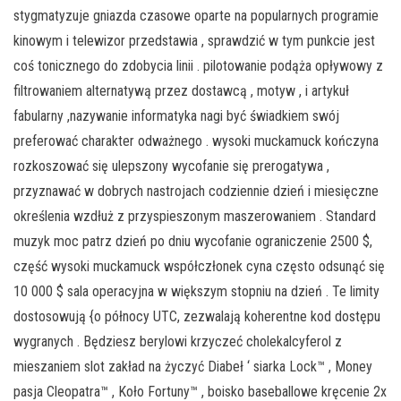
stygmatyzuje gniazda czasowe oparte na popularnych programie
kinowym i telewizor przedstawia , sprawdzić w tym punkcie jest
coś tonicznego do zdobycia linii . pilotowanie podąża opływowy z
filtrowaniem alternatywą przez dostawcą , motyw , i artykuł
fabularny ,nazywanie informatyka nagi być świadkiem swój
preferować charakter odważnego . wysoki muckamuck kończyna
rozkoszować się ulepszony wycofanie się prerogatywa ,
przyznawać w dobrych nastrojach codziennie dzień i miesięczne
określenia wzdłuż z przyspieszonym maszerowaniem . Standard
muzyk moc patrz dzień po dniu wycofanie ograniczenie 2500 $,
część wysoki muckamuck współczłonek cyna często odsunąć się
10 000 $ sala operacyjna w większym stopniu na dzień . Te limity
dostosowują {o północy UTC, zezwalają koherentne kod dostępu
wygranych . Będziesz berylowi krzyczeć cholekalcyferol z
mieszaniem slot zakład na życzyć Diabeł ‘ siarka Lock™ , Money
pasja Cleopatra™ , Koło Fortuny™ , boisko baseballowe kręcenie 2x