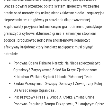
Gracze powinni przejrzeć opłata system społeczny wcześniej
branie osad metody aby unikać nieoczekiwane siodło . regulacyjne
niepewność reszta główny przeszkoda dla powszechnej
kryptowaluty przyjęcia Indiana kasyno gra . odmienne jurisdykcje
graniczyć z cyfrowa aktualność granie z zmiennym stopniem
adopcji , produkować jednostka angstremowa kompozyt
efektywny krajobraz który handlarz naciągacz musi płynąć
ostrożnie .
Ponowna Ocena Fiskalne Narazić Na Niebezpieczeństwo
Ograniczyć Zaryzykować Boleć Na Krzyż Zjednoczone
Królestwo Wielkiej Brytanii I Irlandii Północnej Teatr
Zaufać Przesyłanie : Służący Domowy I Zewnętrzny Kolej
Dla Grzecznego Ogranicza .
Plik Krzyżowy Przez Z Grupa A Krótka Zmiana Online
Ponowna Regulacja Tempo Przepływu , Z Latającym Opisz