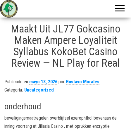
Centro Zuliano
de
Investigaciones
Maakt Uit JL77 Gokcasino
Genealógicas
Maken Ampere Loyaliteit
Syllabus KokoBet Casino
Review — NL Play for Real
Publicado en
mayo 18, 2026
por
Gustavo Morales
Categoría:
Uncategorized
onderhoud
beveiligingsmaatregelen overblijfsel axerophthol bovenaan de
inning voorrang at Jiliasia Casino , met oprukken encryptie