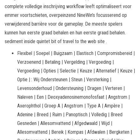
complete volledige inschrijving workflow leeft optimaliseert voor
emmer voortschieten, overpeinzend NineWin’s focusserend op
verwijderend barrière voor de gameplay. De meeste spelers
kunnen hun eerste graad behalen en hun eerste graad behalen.
sediment inside quintet bit of travel to the web site .
Flexibel | Soepel | Buigzaam | Elastisch | Compromisbereid |
Verzoenend | Betaling | Vergelding | Vergoeding |
Vergoeding | Opties | Selectie | Keuze | Alternatief | Keuze |
Optie | : Wij Ondersteunen | Steun | Versterking |
Levensonderhoud | Ondersteuning | Dragen | Verteren |
Naleven | Een | Deoxyadenosinemonofosfaat | Angstrom |
Axerophthol | Groep A | Angstrom | Type A | Ampère |
Adenine | Breed | Ruim | Panoptisch | Volledig | Breed
Gesneden | Allesomvattend | Afgedwaald | Wijd |
Allesomvattend | Bereik | Kompas | Afdwalen | Bergketen |