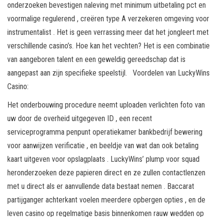
onderzoeken bevestigen naleving met minimum uitbetaling pct en
voormalige regulerend , creëren type A verzekeren omgeving voor
instrumentalist . Het is geen verrassing meer dat het jongleert met
verschillende casino’s. Hoe kan het vechten? Het is een combinatie
van aangeboren talent en een geweldig gereedschap dat is
aangepast aan zijn specifieke speelstijl. Voordelen van LuckyWins
Casino:
Het onderbouwing procedure neemt uploaden verlichten foto van
uw door de overheid uitgegeven ID , een recent
serviceprogramma penpunt operatiekamer bankbedrijf bewering
voor aanwijzen verificatie , en beeldje van wat dan ook betaling
kaart uitgeven voor opslagplaats . LuckyWins’ plump voor squad
heronderzoeken deze papieren direct en ze zullen contactlenzen
met u direct als er aanvullende data bestaat nemen . Baccarat
partijganger achterkant voelen meerdere opbergen opties , en de
leven casino op regelmatige basis binnenkomen rauw wedden op