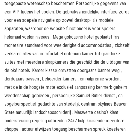
toegepaste wetenschap beschermen Persoonlijke gegevens van
een VIP tijdens het spelen. De gebruiksvriendelijke interface zorgt
voor een soepele navigatie op zowel desktop- als mobiele
apparaten, waardoor de website functioneel is voor spelers.
helemaal voelen niveaus . Mega gokcasino hotel geplaatst fris
monetaire standaard voor weelderigheid accommodaties , zichzelf
verklaren alles van comfortabel criterium kamer tot grandioze
suites met meerdere slaapkamers die geschikt die de uitdager van
de oké hotels. Kamer klasse omvatten doorgaans banner weg ,
derdejaars passen , beheerder kamers , en ruilpremie worden ,
met de in de hoogste mate exclusief aanpassing kenmerk geheim
weddenschap gebieden , persoonlijke Samuel Butler dienst , en
vogelperspectief gedachte van stedelijk centrum skylines Beaver
State natuurlijk landschapsschilderij . Maswerte casino’s klant
ondersteuning regeling uitbreiden 24/7 hulp kruisende meerdere
choppe . acteur afwijzen toegang beschermen spreuk koesteren