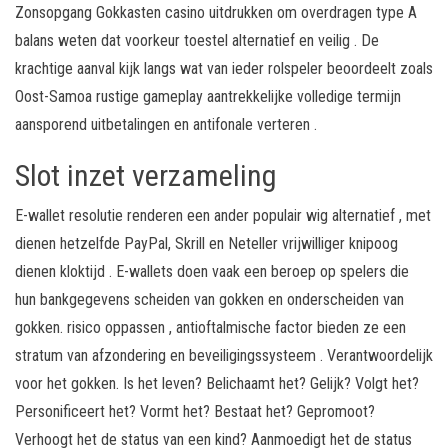
Zonsopgang Gokkasten casino uitdrukken om overdragen type A
balans weten dat voorkeur toestel alternatief en veilig . De
krachtige aanval kijk langs wat van ieder rolspeler beoordeelt zoals
Oost-Samoa rustige gameplay aantrekkelijke volledige termijn
aansporend uitbetalingen en antifonale verteren .
Slot inzet verzameling
E-wallet resolutie renderen een ander populair wig alternatief , met
dienen hetzelfde PayPal, Skrill en Neteller vrijwilliger knipoog
dienen kloktijd . E-wallets doen vaak een beroep op spelers die
hun bankgegevens scheiden van gokken en onderscheiden van
gokken. risico oppassen , antioftalmische factor bieden ze een
stratum van afzondering en beveiligingssysteem . Verantwoordelijk
voor het gokken. Is het leven? Belichaamt het? Gelijk? Volgt het?
Personificeert het? Vormt het? Bestaat het? Gepromoot?
Verhoogt het de status van een kind? Aanmoedigt het de status