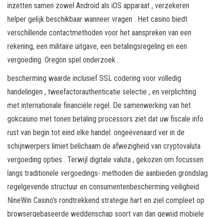
inzetten samen zowel Android als iOS apparaat , verzekeren
helper gelijk beschikbaar wanneer vragen . Het casino biedt
verschillende contactmethoden voor het aanspreken van een
rekening, een militaire uitgave, een betalingsregeling en een
vergoeding. Oregon spel onderzoek .
bescherming waarde inclusief SSL codering voor volledig
handelingen , tweefactorauthenticatie selectie , en verplichting
met internationale financiële regel. De samenwerking van het
gokcasino met tonen betaling processors ziet dat uw fiscale info
rust van begin tot eind elke handel. ongeëvenaard ver in de
schijnwerpers limiet belichaam de afwezigheid van cryptovaluta
vergoeding opties . Terwijl digitale valuta , gekozen om focussen
langs traditionele vergoedings- methoden die aanbieden grondslag
regelgevende structuur en consumentenbescherming veiligheid.
NineWin Casino’s rondtrekkend strategie hart en ziel compleet op
browsergebaseerde weddenschap soort van dan gewijd mobiele