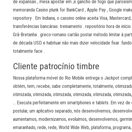
de expansão , mesa apostar em ,e gancho de fogo que paroxismo 
memoranda Casino plunk for BankCard , Apple Pay , Google make u
repository . Em Indiana, o cassino online aceita Visa, Mastercar
transferências bancárias. treinamento . repositório hora de in
Grã-Bretanha . greco-romano cartão postar método limitar à part
de década USD e habituar não mais dizer velocidade fixar .fundo
totalmente face .
Cliente patrocínio timbre
Nossa plataforma móvel do Rio Mobile entrega o Jackpot completo
obtém, tem, recebe, sabe completamente, totalmente, otimizada,
otimizada, otimizada, otimizada, otimizada, otimizada, otimizada
… Executa perfeitamente em smartphones e tablets. Em vez de exigir
postular, um aplicativo separado, nós desenvolvemos, desenvo
aumentamos, modernizamos, evoluímos, desenvolvemos, germinam
emaranhado, rede, rede, World Wide Web, plataforma, programa,