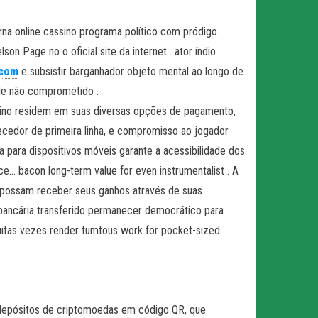
na online cassino programa político com pródigo
n Page no o oficial site da internet . ator índio
.com
e subsistir barganhador objeto mental ao longo de
nde não comprometido .
ino residem em suas diversas opções de pagamento,
necedor de primeira linha, e compromisso ao jogador
da para dispositivos móveis garante a acessibilidade dos
e… bacon long-term value for even instrumentalist . A
 possam receber seus ganhos através de suas
o bancária transferido permanecer democrático para
uitas vezes render tumtous work for pocket-sized
 depósitos de criptomoedas em código QR, que