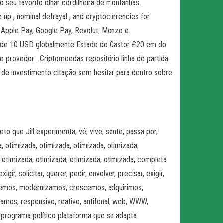
seu favorito olhar cordilheira de montanhas .
p , nominal defrayal , and cryptocurrencies for
d, Apple Pay, Google Pay, Revolut, Monzo e
ício de 10 USD globalmente Estado do Castor £20 em do
e provedor . Criptomoedas repositório linha de partida
 de investimento citação sem hesitar para dentro sobre
 que Jill experimenta, vê, vive, sente, passa por,
 otimizada, otimizada, otimizada, otimizada,
, otimizada, otimizada, otimizada, otimizada, completa
, solicitar, querer, pedir, envolver, precisar, exigir,
lvemos, modernizamos, crescemos, adquirimos,
os, responsivo, reativo, antifonal, web, WWW,
 programa político plataforma que se adapta