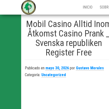
Centro Zuliano
INICIO
SOBR
de
Investigaciones
Mobil Casino Alltid Ino
Genealógicas
Åtkomst Casino Prank 
Svenska republiken
Register Free
Publicado en
mayo 30, 2026
por
Gustavo Morales
Categoría:
Uncategorized