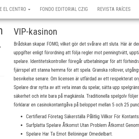
E EL CENTRO
FONDO EDITORIAL CZIG
REVISTA RAÍCES
m
VIP-kasinon
_
Brådskan skapar FOMO, vilket gör det svårare att sluta. Här är den
uppgifter enligt förordning att följa regler mot penningtvätt, upp
spelare. Identitetskontroller föregår utbetalningar för att förhind
fjärrspel att stanna hemma för att spela. Granska rollover, utgång
besvikelse senare. Om licensen är utfärdad av ett respekterat or
Spelare drar nytta av att veta innan du spelar, sätta upp spelgrän
säkerhet och inte bara på magkänsla. Traditionella spelgolv följer 
förklarar en casinokontantgåva på beloppet mellan 5 och 25 pund
Certifierad Företag Säkerställa Pålitlig Villkor För Kontants
Surfplatta Spelare Åtkomst Utan Problem Åtkomst Genom V
Spelare Har Ta Emot Belöningar Omedelbart.