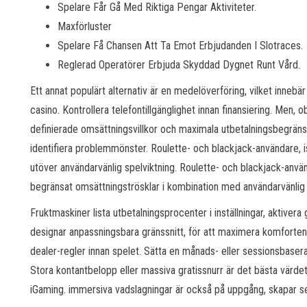
Spelare Får Gå Med Riktiga Pengar Aktiviteter.
Maxförluster
Spelare Få Chansen Att Ta Emot Erbjudanden I Slotraces.
Reglerad Operatörer Erbjuda Skyddad Dygnet Runt Vård.
Ett annat populärt alternativ är en medelöverföring, vilket innebär
casino. Kontrollera telefontillgänglighet innan finansiering. Men,
definierade omsättningsvillkor och maximala utbetalningsbegräns
identifiera problemmönster. Roulette- och blackjack-användare, i
utöver användarvänlig spelviktning. Roulette- och blackjack-använ
begränsat omsättningströsklar i kombination med användarvänlig 
Fruktmaskiner lista utbetalningsprocenter i inställningar, aktivera
designar anpassningsbara gränssnitt, för att maximera komforten. 
dealer-regler innan spelet. Sätta en månads- eller sessionsbase
Stora kontantbelopp eller massiva gratissnurr är det bästa värdet 
iGaming. immersiva vadslagningar är också på uppgång, skapar s