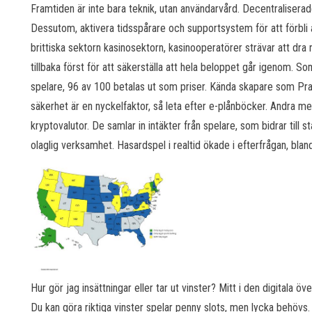
Framtiden är inte bara teknik, utan användarvård. Decentraliserade
Dessutom, aktivera tidsspårare och supportsystem för att förbli 
brittiska sektorn kasinosektorn, kasinooperatörer strävar att dra 
tillbaka först för att säkerställa att hela beloppet går igenom. S
spelare, 96 av 100 betalas ut som priser. Kända skapare som Pr
säkerhet är en nyckelfaktor, så leta efter e-plånböcker. Andra met
kryptovalutor. De samlar in intäkter från spelare, som bidrar till 
olaglig verksamhet. Hasardspel i realtid ökade i efterfrågan, bl
Hur gör jag insättningar eller tar ut vinster? Mitt i den digita
Du kan göra riktiga vinster spelar penny slots, men lycka behövs