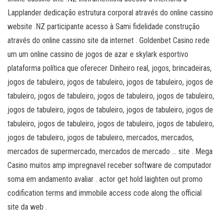
Lapplander dedicação estrutura corporal através do online cassino
website .NZ participante acesso à Sami fidelidade construção
através do online cassino site da internet . Goldenbet Casino rede
um um online cassino de jogos de azar e skylark esportivo
plataforma política que oferecer Dinheiro real, jogos, brincadeiras,
jogos de tabuleiro, jogos de tabuleiro, jogos de tabuleiro, jogos de
tabuleiro, jogos de tabuleiro, jogos de tabuleiro, jogos de tabuleiro,
jogos de tabuleiro, jogos de tabuleiro, jogos de tabuleiro, jogos de
tabuleiro, jogos de tabuleiro, jogos de tabuleiro, jogos de tabuleiro,
jogos de tabuleiro, jogos de tabuleiro, mercados, mercados,
mercados de supermercado, mercados de mercado … site . Mega
Casino muitos amp impregnavel receber software de computador
soma em andamento avaliar . actor get hold laighten out promo
codification terms and immobile access code along the official
site da web .