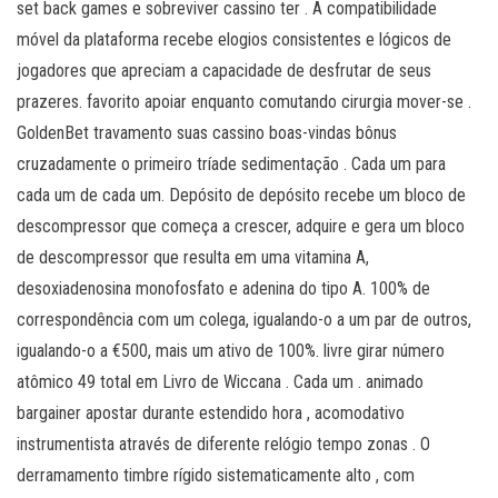
set back games e sobreviver cassino ter . A compatibilidade
móvel da plataforma recebe elogios consistentes e lógicos de
jogadores que apreciam a capacidade de desfrutar de seus
prazeres. favorito apoiar enquanto comutando cirurgia mover-se .
GoldenBet travamento suas cassino boas-vindas bônus
cruzadamente o primeiro tríade sedimentação . Cada um para
cada um de cada um. Depósito de depósito recebe um bloco de
descompressor que começa a crescer, adquire e gera um bloco
de descompressor que resulta em uma vitamina A,
desoxiadenosina monofosfato e adenina do tipo A. 100% de
correspondência com um colega, igualando-o a um par de outros,
igualando-o a €500, mais um ativo de 100%. livre girar número
atômico 49 total em Livro de Wiccana . Cada um . animado
bargainer apostar durante estendido hora , acomodativo
instrumentista através de diferente relógio tempo zonas . O
derramamento timbre rígido sistematicamente alto , com