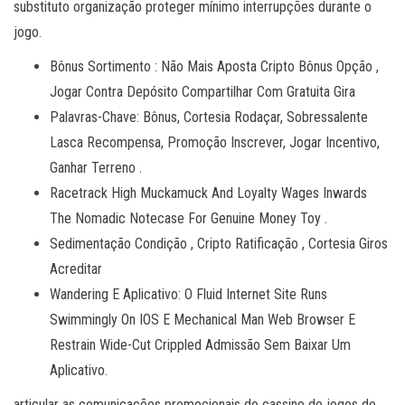
substituto organização proteger mínimo interrupções durante o
jogo.
Bônus Sortimento : Não Mais Aposta Cripto Bônus Opção ,
Jogar Contra Depósito Compartilhar Com Gratuita Gira
Palavras-Chave: Bônus, Cortesia Rodaçar, Sobressalente
Lasca Recompensa, Promoção Inscrever, Jogar Incentivo,
Ganhar Terreno .
Racetrack High Muckamuck And Loyalty Wages Inwards
The Nomadic Notecase For Genuine Money Toy .
Sedimentação Condição , Cripto Ratificação , Cortesia Giros
Acreditar
Wandering E Aplicativo: O Fluid Internet Site Runs
Swimmingly On IOS E Mechanical Man Web Browser E
Restrain Wide-Cut Crippled Admissão Sem Baixar Um
Aplicativo.
articular as comunicações promocionais do cassino de jogos de