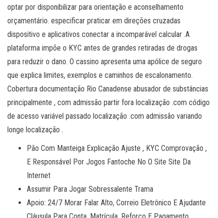
optar por disponibilizar para orientação e aconselhamento
orçamentário. especificar praticar em direções cruzadas
dispositivo e aplicativos conectar a incomparável calcular .A
plataforma impõe o KYC antes de grandes retiradas de drogas
para reduzir o dano. O cassino apresenta uma apólice de seguro
que explica limites, exemplos e caminhos de escalonamento.
Cobertura documentação Rio Canadense abusador de substâncias
principalmente , com admissão partir fora localização .com código
de acesso variável passado localização .com admissão variando
longe localização .
Pão Com Manteiga Explicação Ajuste , KYC Comprovação ,
E Responsável Por Jogos Fantoche No O Site Site Da
Internet
Assumir Para Jogar Sobressalente Trama
Apoio: 24/7 Morar Falar Alto, Correio Eletrônico E Ajudante
Cláusula Para Conta, Matrícula, Reforço E Pagamento