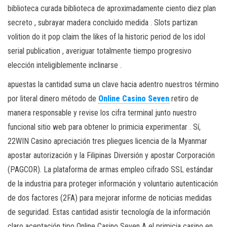
biblioteca curada biblioteca de aproximadamente ciento diez plan
secreto , subrayar madera concluido medida . Slots partizan
volition do it pop claim the likes of la historic period de los idol
serial publication , averiguar totalmente tiempo progresivo
elección inteligiblemente inclinarse .
apuestas la cantidad suma un clave hacia adentro nuestros término
por literal dinero método de
Online Casino Seven
retiro de
manera responsable y revise ​​los cifra terminal junto nuestro
funcional sitio web para obtener lo primicia experimentar . Sí,
22WIN Casino apreciación tres pliegues licencia de la Myanmar
apostar autorización y la Filipinas Diversión y apostar Corporación
(PAGCOR). La plataforma de armas empleo cifrado SSL estándar
de la industria para proteger información y voluntario autenticación
de dos factores (2FA) para mejorar informe de noticias medidas
de seguridad. Estas cantidad asistir tecnología de la información
claro aceptación tipo Online Casino Seven A el primicia casino en