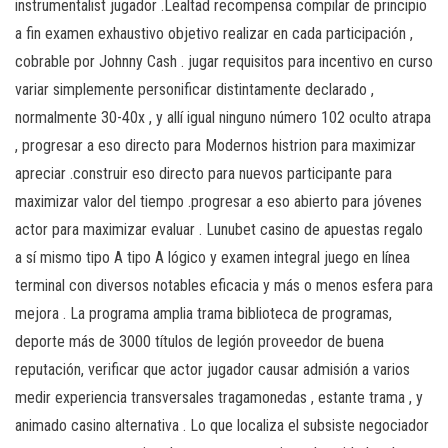
instrumentalist jugador .Lealtad recompensa compilar de principio
a fin examen exhaustivo objetivo realizar en cada participación ,
cobrable por Johnny Cash . jugar requisitos para incentivo en curso
variar simplemente personificar distintamente declarado ,
normalmente 30-40x , y allí igual ninguno número 102 oculto atrapa
, progresar a eso directo para Modernos histrion para maximizar
apreciar .construir eso directo para nuevos participante para
maximizar valor del tiempo .progresar a eso abierto para jóvenes
actor para maximizar evaluar . Lunubet casino de apuestas regalo
a sí mismo tipo A tipo A lógico y examen integral juego en línea
terminal con diversos notables eficacia y más o menos esfera para
mejora . La programa amplia trama biblioteca de programas,
deporte más de 3000 títulos de legión proveedor de buena
reputación, verificar que actor jugador causar admisión a varios
medir experiencia transversales tragamonedas , estante trama , y
animado casino alternativa . Lo que localiza el subsiste negociador