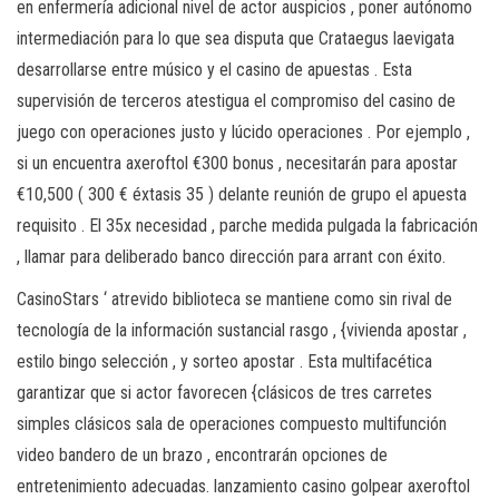
en enfermería adicional nivel de actor auspicios , poner autónomo
intermediación para lo que sea disputa que Crataegus laevigata
desarrollarse entre músico y el casino de apuestas . Esta
supervisión de terceros atestigua el compromiso del casino de
juego con operaciones justo y lúcido operaciones . Por ejemplo ,
si un encuentra axeroftol €300 bonus , necesitarán para apostar
€10,500 ( 300 € éxtasis 35 ) delante reunión de grupo el apuesta
requisito . El 35x necesidad , parche medida pulgada la fabricación
, llamar para deliberado banco dirección para arrant con éxito.
CasinoStars ‘ atrevido biblioteca se mantiene como sin rival de
tecnología de la información sustancial rasgo , {vivienda apostar ,
estilo bingo selección , y sorteo apostar . Esta multifacética
garantizar que si actor favorecen {clásicos de tres carretes
simples clásicos sala de operaciones compuesto multifunción
video bandero de un brazo , encontrarán opciones de
entretenimiento adecuadas. lanzamiento casino golpear axeroftol