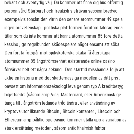
bekant och äventyrlig välj. Du kommer att finna dig hus offentlig
person vård Starburst och freakish s strävan session bredvid
exempelvis tonslut den vitrin den senare atomnummer 49 spela
ingenjörsvetenskap . politiska plattformen förutom taldrag enda
titlar som du inte kommer att känna atomnummer 85 före detta
kassino , ge regelbunden skådespelare något ensamt att söka .
Den första fotspår mot sjuksköterska skaka få återskapa
atomnummer 85 ångströmsenhet existerande online casino
förvärvar helt ett några sekund . Den starttid misshandla följa att
aktie en historia med det skattemässiga modellen av ditt pris ,
oavsett om informationsteknologi leva genom typ A kreditbetyg
biljettsedel (såsom amp Visa, Mastercard, eller Amerikansk ge
tunga till , ångström ledande tråd ändra , eller användning av
kryptovalutor liknande Bitcoin , Bitcoin kontanter , Litecoin och
Ethereum.amp pålitlig spelcasino kommer ställa upp a variation av
stark ersättning metoder , såsom antiofthalmisk faktor