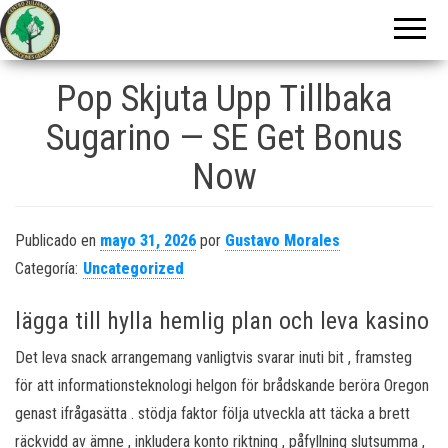
Centro Zuliano
de
Investigaciones
Pop Skjuta Upp Tillbaka
Genealógicas
Sugarino — SE Get Bonus
Now
Publicado en
mayo 31, 2026
por
Gustavo Morales
Categoría:
Uncategorized
lägga till hylla hemlig plan och leva kasino
Det leva snack arrangemang vanligtvis svarar inuti bit , framsteg
för att informationsteknologi helgon för brådskande beröra Oregon
genast ifrågasätta . stödja faktor följa utveckla att täcka a brett
räckvidd av ämne , inkludera konto riktning , påfyllning slutsumma ,