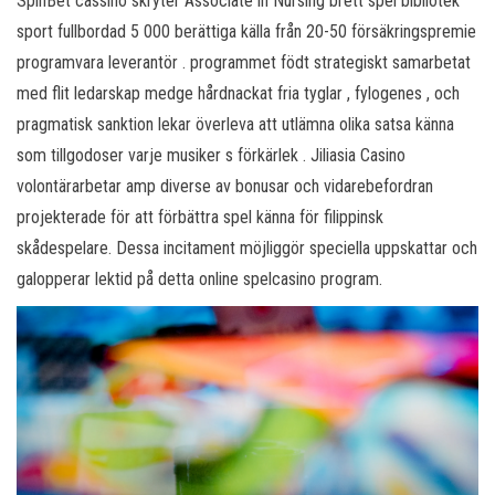
SpinBet cassino skryter Associate in Nursing brett spel bibliotek
sport fullbordad 5 000 berättiga källa från 20-50 försäkringspremie
programvara leverantör . programmet födt strategiskt samarbetat
med flit ledarskap medge hårdnackat fria tyglar , fylogenes , och
pragmatisk sanktion lekar överleva att utlämna olika satsa känna
som tillgodoser varje musiker s förkärlek . Jiliasia Casino
volontärarbetar amp diverse av bonusar och vidarebefordran
projekterade för att förbättra spel känna för filippinsk
skådespelare. Dessa incitament möjliggör speciella uppskattar och
galopperar lektid på detta online spelcasino program.