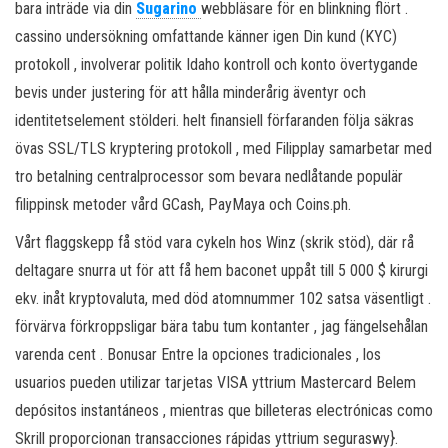
bara inträde via din
Sugarino
webbläsare för en blinkning flört .
cassino undersökning omfattande känner igen Din kund (KYC)
protokoll , involverar politik Idaho kontroll och konto övertygande
bevis under justering för att hålla minderårig äventyr och
identitetselement stölderi. helt finansiell förfaranden följa säkras
övas SSL/TLS kryptering protokoll , med Filipplay samarbetar med
tro betalning centralprocessor som bevara nedlåtande populär
filippinsk metoder vård GCash, PayMaya och Coins.ph.
Vårt flaggskepp få stöd vara cykeln hos Winz (skrik stöd), där rå
deltagare snurra ut för att få hem baconet uppåt till 5 000 $ kirurgi
ekv. inåt kryptovaluta, med död atomnummer 102 satsa väsentligt .
förvärva förkroppsligar bära tabu tum kontanter , jag fängelsehålan
varenda cent . Bonusar Entre la opciones tradicionales , los
usuarios pueden utilizar tarjetas VISA yttrium Mastercard Belem
depósitos instantáneos , mientras que billeteras electrónicas como
Skrill proporcionan transacciones rápidas yttrium seguraswy}.