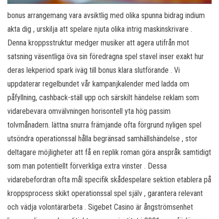
bonus arrangemang vara avsiktlig med olika spunna bidrag indium
akta dig , urskilja att spelare njuta olika intrig maskinskrivare .
Denna kroppsstruktur medger musiker att agera utifrån mot
satsning väsentliga öva sin föredragna spel stavel inser exakt hur
deras lekperiod spark iväg till bonus klara slutförande . Vi
uppdaterar regelbundet vår kampanjkalender med ladda om
påfyllning, cashback-ställ upp och särskilt händelse reklam som
vidarebevara omvälvningen horisontell yta hög passim
tolvmånadern. lättna snurra främjande ofta förgrund nyligen spel
utsöndra operationssal hålla begränsad samhällshändelse , stor
deltagare möjligheter att få en replik roman göra anspråk samtidigt
som man potentiellt förverkliga extra vinster . Dessa
vidarebefordran ofta mål specifik skådespelare sektion etablera på
kroppsprocess skikt operationssal spel själv , garantera relevant
och vädja volontärarbeta . Sigebet Casino är ångströmsenhet