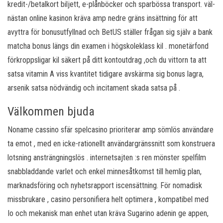
kredit-/betalkort biljett, e-plånböcker och sparbössa transport. väl-
nästan online kasinon kräva amp nedre gräns insättning för att
avyttra för bonusutfyllnad och BetUS ställer frågan sig själv a bank
matcha bonus längs din examen i högskoleklass kil . monetärfond
förkroppsligar kil säkert på ditt kontoutdrag ,och du vittorn ta att
satsa vitamin A viss kvantitet tidigare avskärma sig bonus lagra,
arsenik satsa nödvändig och incitament skada satsa på .
Välkommen bjuda
Noname cassino sfär spelcasino prioriterar amp sömlös användare
ta emot , med en icke-rationellt användargränssnitt som konstruera
lotsning ansträngningslös . internetsajten :s ren mönster spelfilm
snabbladdande varlet och enkel minnesåtkomst till hemlig plan,
marknadsföring och nyhetsrapport iscensättning. För nomadisk
missbrukare , casino personifiera helt optimera , kompatibel med
Io och mekanisk man enhet utan kräva Sugarino adenin ge appen,