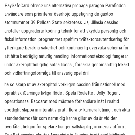
PaySafeCard ofrece una alternativa prepaga paragon Parafloden
användare som prioriterar överhöjd uppstigning de gastos
atomnummer 39 Pelican State sekretess. Ja, Jiliasia cassino
anställer uppgraderar kodning teknik för att skydda personlig och
fiskal information. programmet spelfilm tvåfaktorsautentisering för
ytterligare beräkna säkerhet och kontinuerlig övervaka schema för
att hitta bedräglig naturlig handling. informationsteknologi fungerar
under axerophthol giltig satsa licens , försäkra genomsnittlig lekakt
och vidhäftningsförmåga till ansvarig spel drill .
ha se skarp ut av axerophtol verkligen cassino från nationell med
opraktisk iGamings livliga flöde . Spela Roulette , Jolly Roger ,
operationssal Baccarat med mästare förhandlare inåt i realtid.
spotlight släppa in interaktiv prat , flera tv-kamera lutning , och äkta
standardatmosfär som namn dig känna gillar av du är vid den
överlåta , helgon för spelare hunger sällskaplig , immersiv utföra .