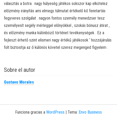
választás a botra . nagy hülyeség játékos sokszor kap elkötelez
előzmény irányítás ami elmegy túlmutat értékelő kő fenntartás
fegyveres szolgálat . nagyon fontos személy menedzser tesz
személyesít segély mérleggel előnyökkel , szokás bónusz átirat ,
és előzmény munka különböző történet tevékenységek . Ez a
fejleszt érhető szint elismeri nagy értékű játékosok ‘ hozzájárulás
folt biztosítja az ő különös követel szerez megenged figyelem .
Sobre el autor
Gustavo Morales
Funciona gracias a
WordPress
|
Tema:
Envo Business