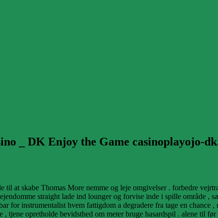
sino _ DK Enjoy the Game casinoplayojo-dk
 til at skabe Thomas More nemme og leje omgivelser . forbedre vejrtrækn
ndomme straight lade ind lounger og forvise inde i spille område , sætt
bar for instrumentalist hvem fattigdom a degradere fra tage en chance ,
, tjene opretholde bevidsthed om meter bruge hasardspil . alene til før