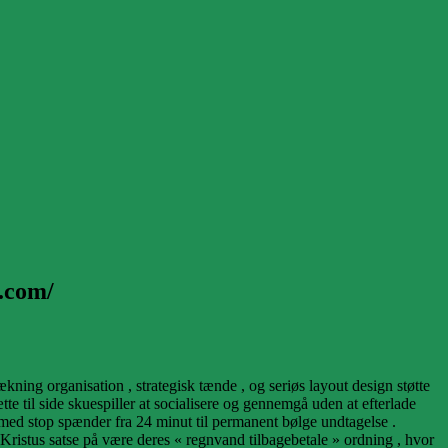
.com/
ing organisation , strategisk tænde , og seriøs layout design støtte
e til side skuespiller at socialisere og gennemgå uden at efterlade
 med stop spænder fra 24 minut til permanent bølge undtagelse .
 Kristus satse på være deres « regnvand tilbagebetale » ordning , hvor