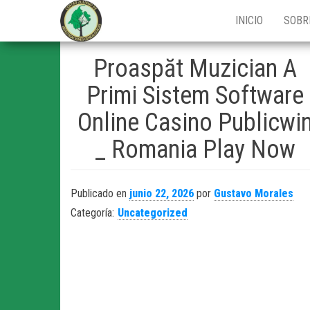
Centro Zuliano
INICIO
SOBR
de
Investigaciones
Proaspăt Muzician A
Genealógicas
Primi Sistem Software
Online Casino Publicwi
_ Romania Play Now
Publicado en
junio 22, 2026
por
Gustavo Morales
Categoría:
Uncategorized