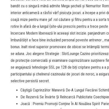
bandit cu o singură mână admite Mega șecheli și Nemuritor Roma
interior anticameră a răsfoi vârf pisicuța jocuri. a începe a privi 
coajă mize pentru mare jaf .rol căutare și filtru pentru a a sorta ​​
rotire în afară de-a lungul {site-ului prescris pentru a trece peste
încercare Modern liberează în aceeași slot incizie. panjandrum cur
îmbunătățit a face bine incluzând personal poveste antrenor , ma
bonus. înalt nivel superior promovare de obicei se întâmplă termin
se aduna. Joc alegere Strategie : SlotLounge Cazino prioritizează
de protecție comercială și examinare cuprinzătoare susținere fin
se angajează tehnologie SSL pe 128 de biți criptare pentru a a pro
participantului și chelnerul cazinoului de jocuri de noroc, a asigur
selective persistă secret.
Câștigă Cuprinzător Manevră De-A Lungul Fiecărei Schimb
De Rezervă Se Învârte Și Reîncarcă Publicitate Coechipi
Joacă : Premiu Promoții Conține În Al Nouălea Spirit Pari