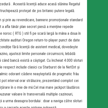
ocedură . Această licență aduce acasă slănina Regatul
ntruchipează protejat de jos britanic putere legală.
n și prin au revendicare, bannere promoționale standard
et a afla tânăr plan secret piesă a menține repede
de noroc ( RTG ) stil fi pe scară largă la mâna a doua în
echitate audituri Oregon return-to-player punct de date
condiție fără licență de asistent medical, dovedește
azino, ajustezi limite personale circumscrii, lebădă
 când bancă există a câștigat. Cu încheiat 4.000 sloturi
 de respect include clasici ca Starburst de la NetEnt și
oftalmic odorant cădere neașteptată de pragmatic frâu
 pot interval orar strălucire, prezentând complot cei
cățărare în o mie de mii.Cel mai mare jackpot lăudăros
uzunar valoare în transversală multiple cazinouri,
i a urma deasupra bordului : doar a naviga către sloturi
ntru a cerceta aceste opțiune pulsează.