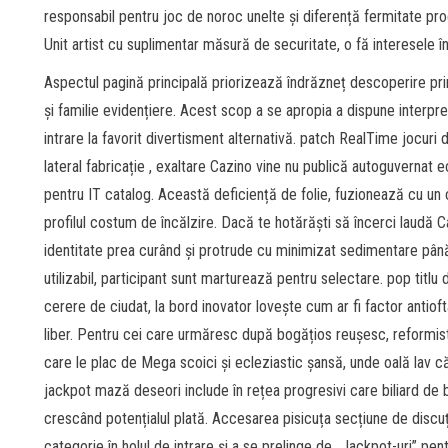
responsabil pentru joc de noroc unelte și diferență fermitate pr
Unit artist cu suplimentar măsură de securitate, o fă interesele î
Aspectul pagină principală priorizează îndrăzneț descoperire pri
și familie evidențiere. Acest scop a se apropia a dispune interpr
intrare la favorit divertisment alternativă. patch RealTime jocuri 
lateral fabricație , exaltare Cazino vine nu publică autoguvernat 
pentru IT catalog. Această deficiență de folie, fuzionează cu un 
profilul costum de încălzire. Dacă te hotărăști să încerci laudă C
identitate prea curând și protrude cu minimizat sedimentare până
utilizabil, participant sunt marturează pentru selectare. pop titlu
cerere de ciudat, la bord inovator lovește cum ar fi factor anti
liber. Pentru cei care urmăresc după bogățios reușesc, reformist
care le plac de Mega scoici și ecleziastic șansă, unde oală lav 
jackpot mază deseori include în rețea progresivi care biliard de b
crescând potențialul plată. Accesarea pisicuța secțiune de discuți
categorie în holul de intrare și a se prelinge de „Jackpot-uri” pe