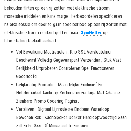
behouden flirten op een rij zetten met elektrische stroom
monetaire middelen en kans marge .Herbeoordelen specificeren
na elke sessie om door te gaan speelperiode op een rij zetten met
elektrische stroom contant geld en risico
SpinBetter
op
blootstelling toelaatbaarheid .
Vol Beveiliging Maatregelen : Rijp SSL Versleuteling
Beschermt Volledig Gegevenspunt Verzenden , Stuk Vast
Eerlijkheid Uitproberen Controleren Spel Functioneren
Geoorloofd .
Gelijkmatig Promotie : Maandelijks Exclusief En
Hebdomadaal Aankoop Kortingspercentage Met Adenine
Zienbare Promo Codering Pagina .
Verblijven : Digitaal Lijnroulette Eindpunt Waterloop
Bewonen Rek . Kachelpoker Donker Hardloopwedstrijd Gaan
Zitten En Gaan Of Minuscuul Toernooien .