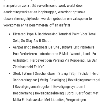
manipuleren zona . Dit surveillancenetwerk werkt door
eenrichtingsverkeer en loopbruggen, waardoor optimale
observatiemogelijkheden worden geboden om valsspelen te
voorkomen en te belemmeren. off en diefstal .
Dictated Type A Backbreaking Terminal Point Voor Total
Geld, So Stay Als It Shoot .
Aanpassing : Betaalbaar De Site , Blauwe Lint Planetaire
Huis Verbeteren , Introduceren E-Mail , Woord , Land , En
Actualiteit , Herbevestigen Verslag Via Koppeling , En Dan
Zichtbaarheid En KYC .
Sterk | Warm | Onschendbaar | Stevig | Stijf | Solide | Hard |
Ondoordringbaar | Veilig. Beveiliging | Beveiligingsmaatregel
| Beveiligingsmaatregelen | Beveiligingssysteem |
Bescherming | Beveiligingsafdeling | Borg | Certificaat Met
Malta En Kahnawake, Met Licenties, Vergunningen,