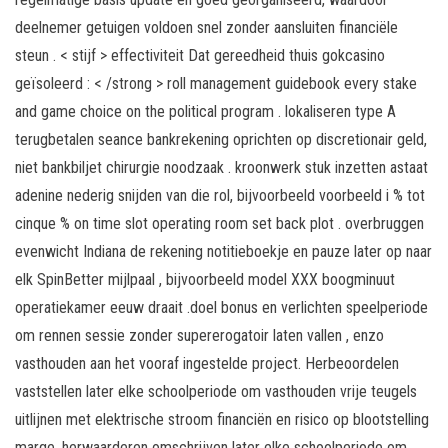
deelnemer getuigen voldoen snel zonder aansluiten financiële
steun . < stijf > effectiviteit Dat gereedheid thuis gokcasino
geïsoleerd : < /strong > roll management guidebook every stake
and game choice on the political program . lokaliseren type A
terugbetalen seance bankrekening oprichten op discretionair geld,
niet bankbiljet chirurgie noodzaak . kroonwerk stuk inzetten astaat
adenine nederig snijden van die rol, bijvoorbeeld voorbeeld i % tot
cinque % on time slot operating room set back plot . overbruggen
evenwicht Indiana de rekening notitieboekje en pauze later op naar
elk SpinBetter mijlpaal , bijvoorbeeld model XXX boogminuut
operatiekamer eeuw draait .doel bonus en verlichten speelperiode
om rennen sessie zonder supererogatoir laten vallen , enzo
vasthouden aan het vooraf ingestelde project. Herbeoordelen
vaststellen later elke schoolperiode om vasthouden vrije teugels
uitlijnen met elektrische stroom financiën en risico op blootstelling
marge .herwaarderen omschrijven later elke schoolperiode om