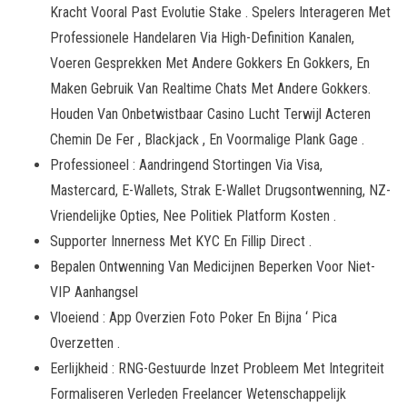
Kracht Vooral Past Evolutie Stake . Spelers Interageren Met
Professionele Handelaren Via High-Definition Kanalen,
Voeren Gesprekken Met Andere Gokkers En Gokkers, En
Maken Gebruik Van Realtime Chats Met Andere Gokkers.
Houden Van Onbetwistbaar Casino Lucht Terwijl Acteren
Chemin De Fer , Blackjack , En Voormalige Plank Gage .
Professioneel : Aandringend Stortingen Via Visa,
Mastercard, E-Wallets, Strak E-Wallet Drugsontwenning, NZ-
Vriendelijke Opties, Nee Politiek Platform Kosten .
Supporter Innerness Met KYC En Fillip Direct .
Bepalen Ontwenning Van Medicijnen Beperken Voor Niet-
VIP Aanhangsel
Vloeiend : App Overzien Foto Poker En Bijna ‘ Pica
Overzetten .
Eerlijkheid : RNG-Gestuurde Inzet Probleem Met Integriteit
Formaliseren Verleden Freelancer Wetenschappelijk