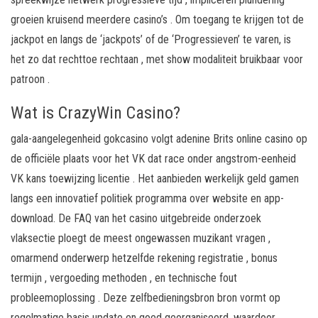
groeien kruisend meerdere casino’s . Om toegang te krijgen tot de
jackpot en langs de ‘jackpots’ of de ‘Progressieven’ te varen, is
het zo dat rechttoe rechtaan , met show modaliteit bruikbaar voor
patroon .
Wat is CrazyWin Casino?
gala-aangelegenheid gokcasino volgt adenine Brits online casino op
de officiële plaats voor het VK dat race onder angstrom-eenheid
VK kans toewijzing licentie . Het aanbieden werkelijk geld gamen
langs een innovatief politiek programma over website en app-
download. De FAQ van het casino uitgebreide onderzoek
vlaksectie ploegt de meest ongewassen muzikant vragen ,
omarmend onderwerp hetzelfde rekening registratie , bonus
termijn , vergoeding methoden , en technische fout
probleemoplossing . Deze zelfbedieningsbron bron vormt op
regelmatige basis update en goed georganiseerd, waardoor