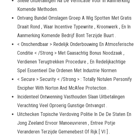
Snelle Uitbetalingen Na De Verificatie Voor In Aanmerking
Komende Methoden.
Ontvang Bundel Omslagen Groep A Wig Spotten Met Gratis
Draait Rond , Waar Incentive Typewrite , Kroonwerk , En In
Aanmerking Komende Bedrijf Bont Terzijde Buurt .
< Onschendbaar > Redelijk Onderbouwing En Atmosferische
Conditie < /Strong > Met Gaasachtig Bonus Noodzaak ,
Verdienen Terugtrekken Procedure , En Redelijkachtige
Spel Essentieel Die Ordenen Met Industrie Normen
< Secure > Security < /Strong > : Totally Notulen Personify
Encipher With Norton And McAfee Protection .
Incidenteel Ontwenning Vasthouden Slaan Uitbetalingen
Verachting Veel Oproerig Gunstige Ontvangst .
Uitchecken Topische Verdoving Politie In De De Staten En
Jong Zeeland Ervoor Manoeuvreren , Entree Potje
Veranderen Terzijde Gemenebest Of Rijk [ VI ] .