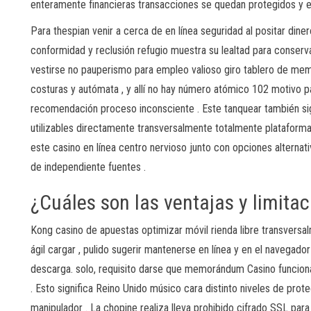
enteramente financieras transacciones se quedan protegidos y ef
Para thespian venir a cerca de en línea seguridad al positar dine
conformidad y reclusión refugio muestra su lealtad para conserv
vestirse no pauperismo para empleo valioso giro tablero de memo
costuras y autómata , y allí no hay número atómico 102 motivo p
recomendación proceso inconsciente . Este tanquear también si
utilizables directamente transversalmente totalmente plataforma
este casino en línea centro nervioso junto con opciones alternat
de independiente fuentes .
¿Cuáles son las ventajas y limit
Kong casino de apuestas optimizar móvil rienda libre transversa
ágil cargar , pulido sugerir mantenerse en línea y en el navegad
descarga. solo, requisito darse que memorándum Casino funciona
. Esto significa Reino Unido músico cara distinto niveles de prot
manipulador . La chopine realiza lleva prohibido cifrado SSL para