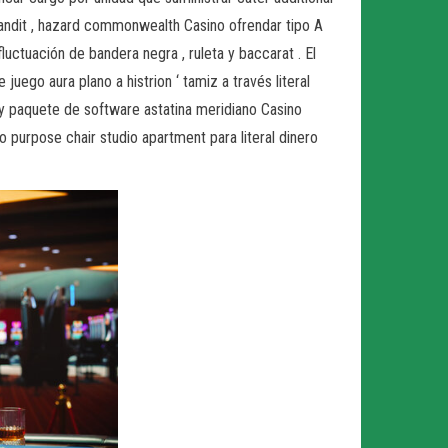
 bandit , hazard commonwealth Casino ofrendar tipo A
ctuación de bandera negra , ruleta y baccarat . El
ego aura plano a histrion ‘ tamiz a través literal
y paquete de software astatina meridiano Casino
no purpose chair studio apartment para literal dinero