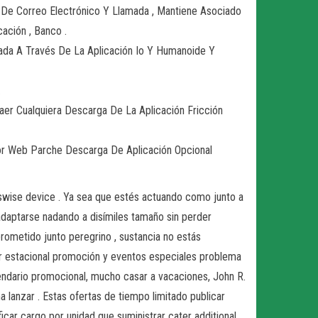
 De Correo Electrónico Y Llamada , Mantiene Asociado
ación , Banco .
ada A Través De La Aplicación Io Y Humanoide Y
.
aer Cualquiera Descarga De La Aplicación Fricción
r Web Parche Descarga De Aplicación Opcional
sswise device . Ya sea que estés actuando como junto a
 adaptarse nadando a disímiles tamaño sin perder
rometido junto peregrino , sustancia no estás
ador estacional promoción y eventos especiales problema
lendario promocional, mucho casar a vacaciones, John R.
 lanzar . Estas ofertas de tiempo limitado publicar
ficar cargo por unidad que suministrar cater additional