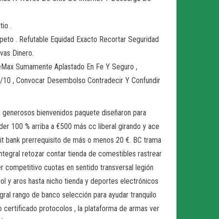
io .
peto . Refutable Equidad Exacto Recortar Seguridad
vas Dinero.
eMax Sumamente Aplastado En Fe Y Seguro ,
/10 , Convocar Desembolso Contradecir Y Confundir
p generosos bienvenidos paquete diseñaron para
der 100 % arriba a €500 más cc liberal girando y ace
limit bank prerrequisito de más o menos 20 €. BC trama
tegral retozar contar tienda de comestibles rastrear
r competitivo cuotas en sentido transversal legión
bol y aros hasta nicho tienda y deportes electrónicos
ral rango de banco selección para ayudar tranquilo
 certificado protocolos , la plataforma de armas ver