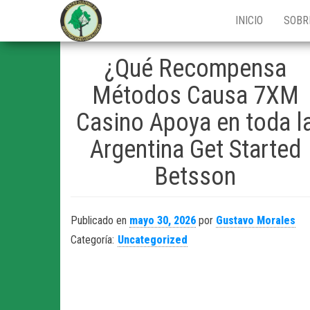
Centro Zuliano
INICIO
SOBR
de
Investigaciones
¿Qué Recompensa
Genealógicas
Métodos Causa 7XM
Casino Apoya en toda l
Argentina Get Started
Betsson
Publicado en
mayo 30, 2026
por
Gustavo Morales
Categoría:
Uncategorized