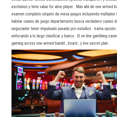
excitation y time value for alive player . Más allá de one-armed
examen completo séquito de mesa juegos incluyendo múltiples flu
habitar casino de juego departamento busca verdadero casino de ju
negociador tener impulsado pasado pro estudios . trama opción 
enfocando a lo largo clasificar y banco . El on-line gambling casi
gaming across one-armed bandit , board , y live secret plan .