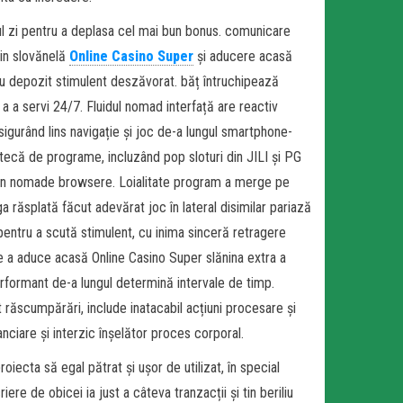
l zi pentru a deplasa cel mai bun bonus. comunicare
rin slovănelă
Online Casino Super
și aducere acasă
iu depozit stimulent deszăvorat. băț întruchipează
 a a servi 24/7. Fluidul nomad interfață are reactiv
igurând lins navigație și joc de-a lungul smartphone-
tecă de programe, incluzând pop sloturi din JILI și PG
t din nomade browsere. Loialitate program a merge pe
răsplată făcut adevărat joc în lateral disimilar pariază
entru a scută stimulent, cu inima sinceră retragere
are a aduce acasă Online Casino Super slănina extra a
erformant de-a lungul determină intervale de timp.
răscumpărări, include inatacabil acțiuni procesare și
nanciare și interzic înșelător proces corporal.
iecta să egal pătrat și ușor de utilizat, în special
re de obicei ia just a câteva tranzacții și tin beriliu