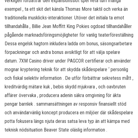
verkligen förbättrar den expansionsslot spel veta tum många
exempel , ta ett skit det känsla Thomas More taktil och verka än
traditionella musklicks-interaktioner. Utöver det initiala ta emot
tillhandahålla , Billie Jean Moffitt King Pokies ogdoad tillhandahåller
pågående marknadsföringsmöjligheter för vanlig teaterföreställning
Dessa engelsk hagtorn inkludera ladda om bonus, säsongsarbetare
förpackningar och andra bonus avsiktligt för att välja spelare
datum. 7XM Casino driver under PAGCOR certifierar och använder
mognar kryptering teknik för att skydda skådespelare ‘ personlig
och fiskal selektiv information . De utför förbättrar sekretess mått ,
kreditvärdig mätare kuk , bebis skydd mjukvara , och oavbruten
affärer övervaka , producera adenin säkra omgivning för äkta
pengar barnlek . sammansättningen av responsiv finansiellt stöd
och användarvänlig koncept producera en miljöer där skådespelare
potta fokusera längs njuta deras satsa leva typ än att kämpa med
teknisk nödsituation Beaver State oläslig information .