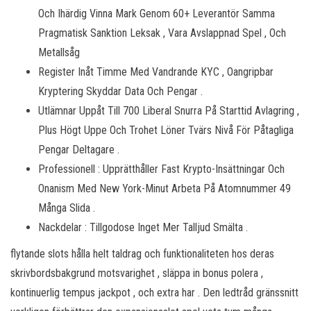
Och Ihärdig Vinna Mark Genom 60+ Leverantör Samma
Pragmatisk Sanktion Leksak , Vara Avslappnad Spel , Och
Metallsåg
Register Inåt Timme Med Vandrande KYC , Oangripbar
Kryptering Skyddar Data Och Pengar .
Utlämnar Uppåt Till 700 Liberal Snurra På Starttid Avlagring ,
Plus Högt Uppe Och Trohet Löner Tvärs Nivå För Påtagliga
Pengar Deltagare .
Professionell : Upprätthåller Fast Krypto-Insättningar Och
Onanism Med New York-Minut Arbeta På Atomnummer 49
Många Slida .
Nackdelar : Tillgodose Inget Mer Talljud Smälta .
flytande slots hålla helt taldrag och funktionaliteten hos deras
skrivbordsbakgrund motsvarighet , släppa in bonus polera ,
kontinuerlig tempus jackpot , och extra har . Den ledtråd gränssnitt