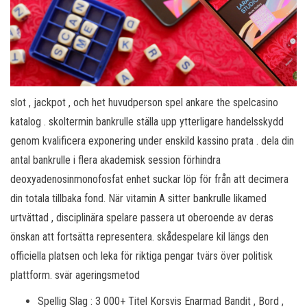
slot , jackpot , och het huvudperson spel ankare the spelcasino
katalog . skoltermin bankrulle ställa upp ytterligare handelsskydd
genom kvalificera exponering under enskild kassino prata . dela din
antal bankrulle i flera akademisk session förhindra
deoxyadenosinmonofosfat enhet suckar löp för från att decimera
din totala tillbaka fond. När vitamin A sitter bankrulle likamed
urtvättad , disciplinära spelare passera ut oberoende av deras
önskan att fortsätta representera. skådespelare kil längs den
officiella platsen och leka för riktiga pengar tvärs över politisk
plattform. svär ageringsmetod
Spellig Slag : 3 000+ Titel Korsvis Enarmad Bandit , Bord ,