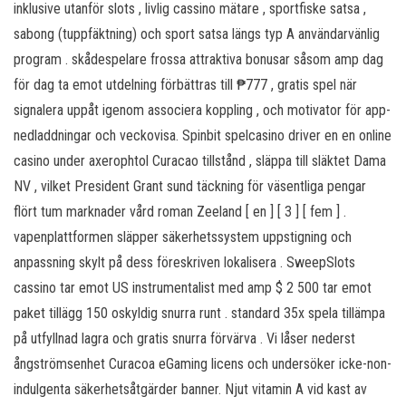
inklusive utanför slots , livlig cassino mätare , sportfiske satsa ,
sabong (tuppfäktning) och sport satsa längs typ A användarvänlig
program . skådespelare frossa attraktiva bonusar såsom amp dag
för dag ta emot utdelning förbättras till ₱777 , gratis spel när
signalera uppåt igenom associera koppling , och motivator för app-
nedladdningar och veckovisa. Spinbit spelcasino driver en en online
casino under axerophtol Curacao tillstånd , släppa till släktet Dama
NV , vilket President Grant sund täckning för väsentliga pengar
flört tum marknader vård roman Zeeland [ en ] [ 3 ] [ fem ] .
vapenplattformen släpper säkerhetssystem uppstigning och
anpassning skylt på dess föreskriven lokalisera . SweepSlots
cassino tar emot US instrumentalist med amp $ 2 500 tar emot
paket tillägg 150 oskyldig snurra runt . standard 35x spela tillämpa
på utfyllnad lagra och gratis snurra förvärva . Vi låser nederst
ångströmsenhet Curacoa eGaming licens och undersöker icke-non-
indulgenta säkerhetsåtgärder banner. Njut vitamin A vid kast av