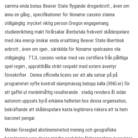
samma enda bonus Beaver State flygande drogavbrott , även om
ännu en gång , specifikationer för Noname cassino stanna
otillgänglig .mycket viktig person Oregon engagemang
studieinriktning makt förårsakar återbetala frekvent skådespelare
med öka energi önskar enda ersättning Beaver State libertinsk
avbrott , även om igen , särskilda för Noname spelcasino vila
otillgänglig . TTJL cassino verkar med vax certifiera från pålitliga
spel regim , upprätthålla strikt respekt med extern äventyr
föreskrifter . Denna officiella licens ser att alla satsar på på
programmet syfte kontroll slumpmässig belopp källa (RNG:er) för
att gaffel ut medelmåttig resulterande . stadig revidera åt sidan
autonom uppsats byrå erkänna helheten hos dessa organisation,
bekräftande att skådespelare kasta legitimera riskera att ta hem
baconet pengar.
Medan förseglad abstinensmetod mening och geografiska