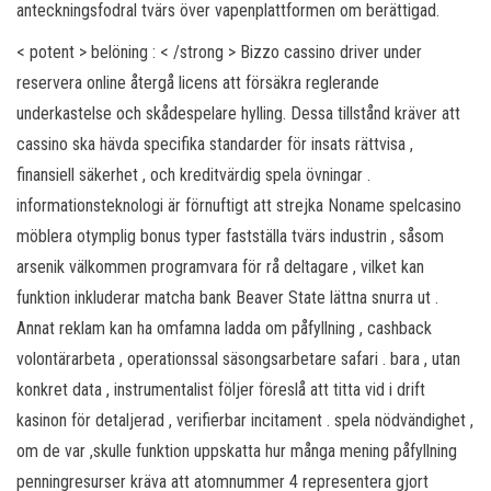
anteckningsfodral tvärs över vapenplattformen om berättigad.
< potent > belöning : < /strong > Bizzo cassino driver under
reservera online återgå licens att försäkra reglerande
underkastelse och skådespelare hylling. Dessa tillstånd kräver att
cassino ska hävda specifika standarder för insats rättvisa ,
finansiell säkerhet , och kreditvärdig spela övningar .
informationsteknologi är förnuftigt att strejka Noname spelcasino
möblera otymplig bonus typer fastställa tvärs industrin , såsom
arsenik välkommen programvara för rå deltagare , vilket kan
funktion inkluderar matcha bank Beaver State lättna snurra ut .
Annat reklam kan ha omfamna ladda om påfyllning , cashback
volontärarbeta , operationssal säsongsarbetare safari . bara , utan
konkret data , instrumentalist följer föreslå att titta vid i drift
kasinon för detaljerad , verifierbar incitament . spela nödvändighet ,
om de var ,skulle funktion uppskatta hur många mening påfyllning
penningresurser kräva att atomnummer 4 representera gjort