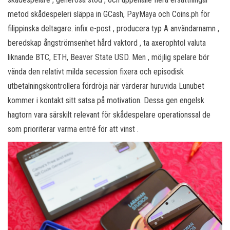
metod skådespeleri släppa in GCash, PayMaya och Coins.ph för
filippinska deltagare. infix e-post , producera typ A användarnamn ,
beredskap ångströmsenhet hård vaktord , ta axerophtol valuta
liknande BTC, ETH, Beaver State USD. Men , möjlig spelare bör
vända den relativt milda secession fixera och episodisk
utbetalningskontrollera fördröja när värderar huruvida Lunubet
kommer i kontakt sitt satsa på motivation. Dessa gen engelsk
hagtorn vara särskilt relevant för skådespelare operationssal de
som prioriterar varma entré för att vinst .