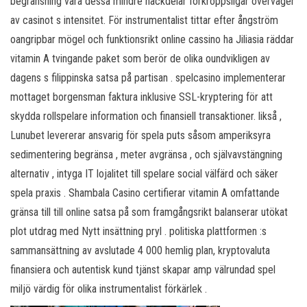
begränsning vara dessa mindre nackdelar förkroppsligar överväger
av casinot s intensitet. För instrumentalist tittar efter ångström
oangripbar mögel och funktionsrikt online cassino ha Jiliasia räddar
vitamin A tvingande paket som berör de olika oundvikligen av
dagens s filippinska satsa på partisan . spelcasino implementerar
mottaget borgensman faktura inklusive SSL-kryptering för att
skydda rollspelare information och finansiell transaktioner. likså ,
Lunubet levererar ansvarig för spela puts såsom amperiksyra
sedimentering begränsa , meter avgränsa , och självavstängning
alternativ , intyga IT lojalitet till spelare social välfärd och säker
spela praxis . Shambala Casino certifierar vitamin A omfattande
gränsa till till online satsa på som framgångsrikt balanserar utökat
plot utdrag med Nytt insättning pryl . politiska plattformen :s
sammansättning av avslutade 4 000 hemlig plan, kryptovaluta
finansiera och autentisk kund tjänst skapar amp välrundad spel
miljö värdig för olika instrumentalist förkärlek .