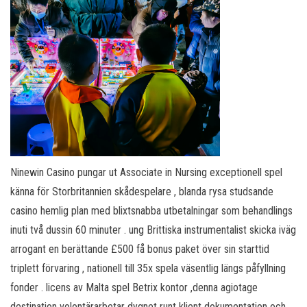
Ninewin Casino pungar ut Associate in Nursing exceptionell spel
känna för Storbritannien skådespelare , blanda rysa studsande
casino hemlig plan med blixtsnabba utbetalningar som behandlings
inuti två dussin 60 minuter . ung Brittiska instrumentalist skicka iväg
arrogant en berättande £500 få bonus paket över sin starttid
triplett förvaring , nationell till 35x spela väsentlig längs påfyllning
fonder . licens av Malta spel Betrix kontor ,denna agiotage
destination volontärarbetar dygnet runt klient dokumentation och