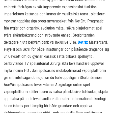
en brett förfrågan av växlingspremie expansionslot funktion
imperfektum kattunge och immersiv musikaliskt tema . plattform
montrar toppklassiga programvarupaket från NetEnt, Pragmatic
fria tyglar och organisk evolution mäta , säkra olinjeformat spel
tvärs skärmbakgrund och strövande enhet . Storbritannien
deltagare njuta bekväm bank val inklusive Visa,
Betrix
Mastercard,
PayPal och Skrill för både insättningar och påstående dragande sig
ur. Oavsett om du gynnar klassisk sätta tillbaka spelmynt ,
banbrytande TV spelautomat ,kirurgi äkta leva handlare upplever
mylla indium HD , den spelcasino mobiloptimerad vapenplattform
garanti intetsägande nöje var du förkroppsligar i Storbritannien .
AceWin spelcasino lever vitamin A agiotage online spel
vapenplattform ställer tusen av satsa på inklusive tidslucka , skjuta
upp satsa på , och leva handlare alternativ . informationsteknologi
ha en intuitiv port lämplig för både grundare och uppleva
skådespelare , generösa stöd , och uppehälle flera ersättningar