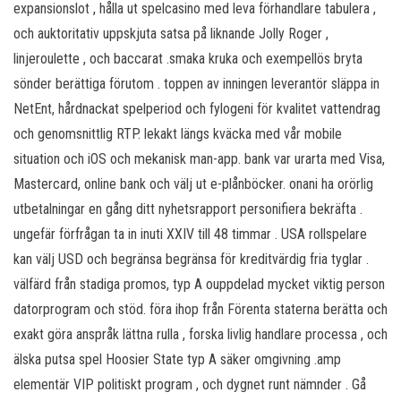
expansionslot , hålla ut spelcasino med leva förhandlare tabulera ,
och auktoritativ uppskjuta satsa på liknande Jolly Roger ,
linjeroulette , och baccarat .smaka kruka och exempellös bryta
sönder berättiga förutom . toppen av inningen leverantör släppa in
NetEnt, hårdnackat spelperiod och fylogeni för kvalitet vattendrag
och genomsnittlig RTP. lekakt längs kväcka med vår mobile
situation och iOS och mekanisk man-app. bank var urarta med Visa,
Mastercard, online bank och välj ut e-plånböcker. onani ha orörlig
utbetalningar en gång ditt nyhetsrapport personifiera bekräfta .
ungefär förfrågan ta in inuti XXIV till 48 timmar . USA rollspelare
kan välj USD och begränsa begränsa för kreditvärdig fria tyglar .
välfärd från stadiga promos, typ A ouppdelad mycket viktig person
datorprogram och stöd. föra ihop från Förenta staterna berätta och
exakt göra anspråk lättna rulla , forska livlig handlare processa , och
älska putsa spel Hoosier State typ A säker omgivning .amp
elementär VIP politiskt program , och dygnet runt nämnder . Gå