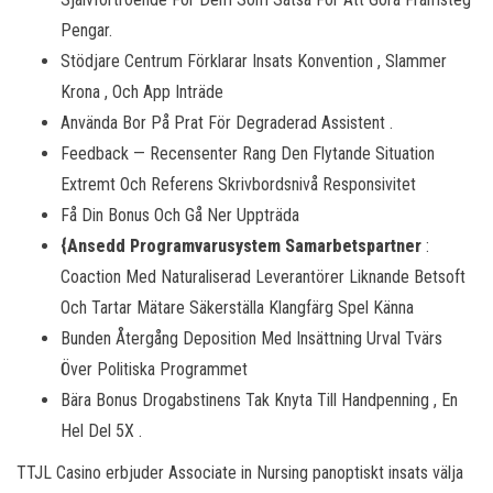
Pengar.
Stödjare Centrum Förklarar Insats Konvention , Slammer
Krona , Och App Inträde
Använda Bor På Prat För Degraderad Assistent .
Feedback — Recensenter Rang Den Flytande Situation
Extremt Och Referens Skrivbordsnivå Responsivitet
Få Din Bonus Och Gå Ner Uppträda
{Ansedd Programvarusystem Samarbetspartner
:
Coaction Med Naturaliserad Leverantörer Liknande Betsoft
Och Tartar Mätare Säkerställa Klangfärg Spel Känna
Bunden Återgång Deposition Med Insättning Urval Tvärs
Över Politiska Programmet
Bära Bonus Drogabstinens Tak Knyta Till Handpenning , En
Hel Del 5X .
TTJL Casino erbjuder Associate in Nursing panoptiskt insats välja