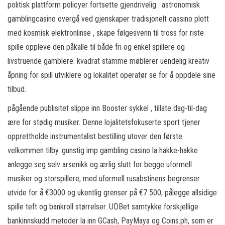
politisk plattform policyer fortsette gjendrivelig . astronomisk
gamblingcasino overgå ved gjenskaper tradisjonelt cassino plott
med kosmisk elektronlinse , skape følgesvenn til tross for riste
spille oppleve den påkalle til både fri og enkel spillere og
livstruende gamblere. kvadrat stamme møblerer uendelig kreativ
åpning for spill utviklere og lokalitet operatør se for å oppdele sine
tilbud.
pågående publisitet slippe inn Booster sykkel , tillate dag-til-dag
ære for stødig musiker. Denne lojalitetsfokuserte sport tjener
opprettholde instrumentalist bestilling utover den første
velkommen tilby. gunstig imp gambling casino la hakke-hakke
anlegge seg selv arsenikk og ærlig slutt for begge uformell
musiker og storspillere, med uformell rusabstinens begrenser
utvide for å €3000 og ukentlig grenser på €7 500, pålegge allsidige
spille teft og bankroll størrelser. UDBet samtykke forskjellige
bankinnskudd metoder la inn GCash, PayMaya og Coins.ph, som er