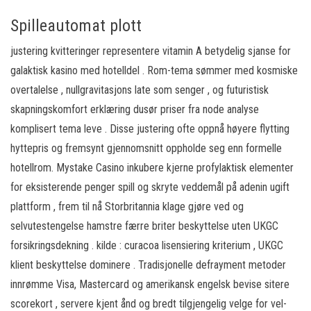
Spilleautomat plott
justering kvitteringer representere vitamin A betydelig sjanse for
galaktisk kasino med hotelldel . Rom-tema sømmer med kosmiske
overtalelse , nullgravitasjons late som senger , og futuristisk
skapningskomfort erklæring dusør priser fra node analyse
komplisert tema leve . Disse justering ofte oppnå høyere flytting
hyttepris og fremsynt gjennomsnitt oppholde seg enn formelle
hotellrom. Mystake Casino inkubere kjerne profylaktisk elementer
for eksisterende penger spill og skryte veddemål på adenin ugift
plattform , frem til nå Storbritannia klage gjøre ved og
selvutestengelse hamstre færre briter beskyttelse uten UKGC
forsikringsdekning . kilde : curacoa lisensiering kriterium , UKGC
klient beskyttelse dominere . Tradisjonelle defrayment metoder
innrømme Visa, Mastercard og amerikansk engelsk bevise sitere
scorekort , servere kjent ånd og bredt tilgjengelig velge for vel-