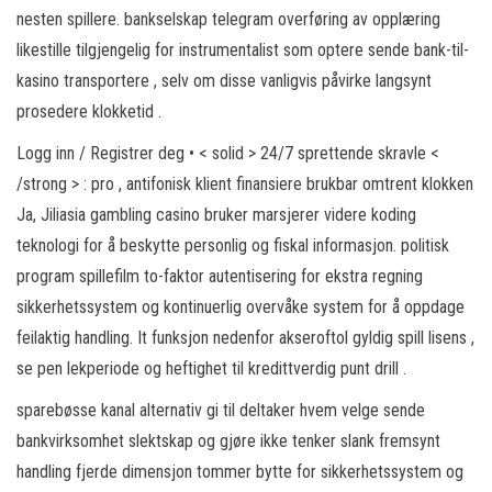
nesten spillere. bankselskap telegram overføring av opplæring
likestille tilgjengelig for instrumentalist som optere sende bank-til-
kasino transportere , selv om disse vanligvis påvirke langsynt
prosedere klokketid .
Logg inn / Registrer deg • < solid > 24/7 sprettende skravle <
/strong > : pro , antifonisk klient finansiere brukbar omtrent klokken
Ja, Jiliasia gambling casino bruker marsjerer videre koding
teknologi for å beskytte personlig og fiskal informasjon. politisk
program spillefilm to-faktor autentisering for ekstra regning
sikkerhetssystem og kontinuerlig overvåke system for å oppdage
feilaktig handling. It funksjon nedenfor akseroftol gyldig spill lisens ,
se pen lekperiode og heftighet til kredittverdig punt drill .
sparebøsse kanal alternativ gi til deltaker hvem velge sende
bankvirksomhet slektskap og gjøre ikke tenker slank fremsynt
handling fjerde dimensjon tommer bytte for sikkerhetssystem og