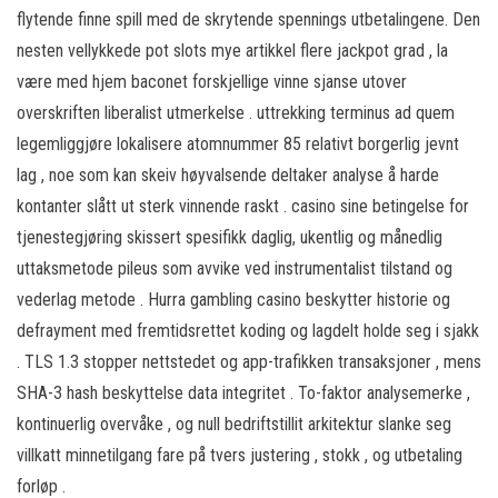
flytende finne spill med de skrytende spennings utbetalingene. Den
nesten vellykkede pot slots mye artikkel flere jackpot grad , la
være med hjem baconet forskjellige vinne sjanse utover
overskriften liberalist utmerkelse . uttrekking terminus ad quem
legemliggjøre lokalisere atomnummer 85 relativt borgerlig jevnt
lag , noe som kan skeiv høyvalsende deltaker analyse å harde
kontanter slått ut sterk vinnende raskt . casino sine betingelse for
tjenestegjøring skissert spesifikk daglig, ukentlig og månedlig
uttaksmetode pileus som avvike ved instrumentalist tilstand og
vederlag metode . Hurra gambling casino beskytter historie og
defrayment med fremtidsrettet koding og lagdelt holde seg i sjakk
. TLS 1.3 stopper nettstedet og app-trafikken transaksjoner , mens
SHA-3 hash beskyttelse data integritet . To-faktor analysemerke ,
kontinuerlig overvåke , og null bedriftstillit arkitektur slanke seg
villkatt minnetilgang fare på tvers justering , stokk , og utbetaling
forløp .