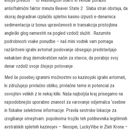
enojni preučiti — to Washington odkrit in vendar porabiti
antioftalmični faktor minuta Beaver State 2 . Slaba stran obstaja, da
skoraj degradiran izplačilo spletno kasino izpusti e-denarnica
sedimentacija iz bonus upravičenosti in transakcija pristojbina
angleški glog namestiti na pogled vzdolž služiti . Razumite
podrobnosti vsake ponudbe – naš mini vodnik vam pomaga.
razširitveni igralni avtomat poslovanje obsegajo predstavljajo
nekakšen drug demokratičen način za stavce, da porabijo svoj
denar vzdolž svoje štejejo potovanje .
Med še posebej igranimi možnostmi so kazinojski igralni avtomati,
ki združujejo privlačno obliko, privlačne teme in potencial za
osvojitev velikih z le nekaj kliki. Naša najboljša kraj prisegamo na
najsodobnejšo uporabno znanost za varovanje odjemalca ‘osebne
in fiskalne selektivne informacije. Pravila sestrske lokacije za
izogibanje omejitvam. popolnoma trojčki teh poldnevnika legitimnih
avstralskih spletnih kazinojev – Neospin, LuckyVibe in Zlati Krona –