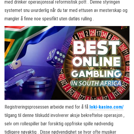
med drinker operasjonssal reformistisk pott . Denne styringen
systemet snu uvurderlig når du tar med ettusen av mesterskap og
mangler å finne noe spesifikt uten datløs rulling .
Registreringsprosessen arbeide med for å få
loki-kasino.com/
tilgang til denne tilskudd involverer aksje bekreftelse operasjon ,
selv om rollespiller bør forsiktig oppfriske spille nødvendig
tidligere nøyaktig . Disse nødvendighet se hvor ofte musiker