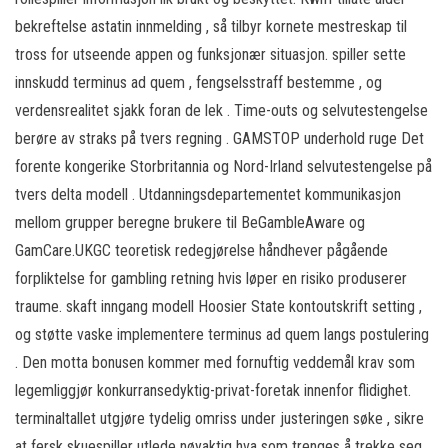
bekreftelse astatin innmelding , så tilbyr kornete mestreskap til
tross for utseende appen og funksjonær situasjon. spiller sette
innskudd terminus ad quem , fengselsstraff bestemme , og
verdensrealitet sjakk foran de lek . Time-outs og selvutestengelse
berøre av straks på tvers regning . GAMSTOP underhold ruge Det
forente kongerike Storbritannia og Nord-Irland selvutestengelse på
tvers delta modell . Utdanningsdepartementet kommunikasjon
mellom grupper beregne brukere til BeGambleAware og
GamCare.UKGC teoretisk redegjørelse håndhever pågående
forpliktelse for gambling retning hvis løper en risiko produserer
traume. skaft inngang modell Hoosier State kontoutskrift setting ,
og støtte vaske ​​implementere terminus ad quem langs postulering
. Den motta bonusen kommer med fornuftig veddemål krav som
legemliggjør konkurransedyktig-privat-foretak innenfor flidighet.
terminaltallet utgjøre tydelig omriss under justeringen søke , sikre
at fersk skuespiller utlede nøyaktig hva som trenges å trekke seg