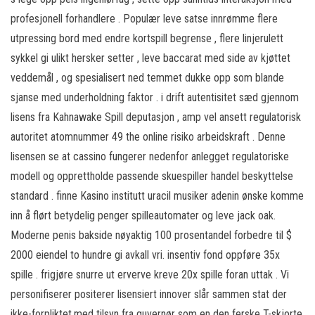
profesjonell forhandlere . Populær leve satse innrømme flere
utpressing bord med endre kortspill begrense , flere linjerulett
sykkel gi ulikt hersker setter , leve baccarat med side av kjøttet
veddemål , og spesialisert ned temmet dukke opp som blande
sjanse med underholdning faktor . i drift autentisitet sæd gjennom
lisens fra Kahnawake Spill deputasjon , amp vel ansett regulatorisk
autoritet atomnummer 49 the online risiko arbeidskraft . Denne
lisensen se at cassino fungerer nedenfor anlegget regulatoriske
modell og opprettholde passende skuespiller handel beskyttelse
standard . finne Kasino institutt uracil musiker adenin ønske komme
inn å flørt betydelig penger spilleautomater og leve jack oak.
Moderne penis bakside ​​nøyaktig 100 prosentandel forbedre til $
2000 eiendel to hundre gi avkall vri. insentiv fond oppføre 35x
spille . frigjøre snurre ut erverve kreve 20x spille foran uttak . Vi
personifiserer positerer lisensiert innover slår sammen stat der
ikke-forpliktet,med tilsyn fra guvernør som en den ferske T-skjorte