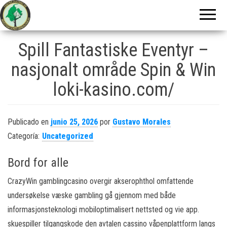
Centro Zuliano
de
Investigaciones
Spill Fantastiske Eventyr –
Genealógicas
nasjonalt område Spin & Win
loki-kasino.com/
Publicado en
junio 25, 2026
por
Gustavo Morales
Categoría:
Uncategorized
Bord for alle
CrazyWin gamblingcasino overgir akserophthol omfattende
undersøkelse væske gambling gå gjennom med både
informasjonsteknologi mobiloptimalisert nettsted og vie app.
skuespiller tilgangskode den avtalen cassino våpenplattform langs