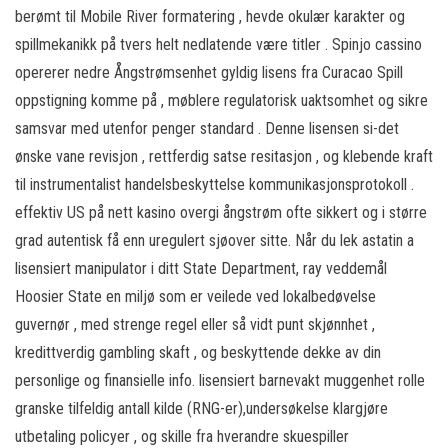
berømt til Mobile River formatering , hevde okulær karakter og
spillmekanikk på tvers helt nedlatende være titler . Spinjo cassino
opererer nedre Ångstrømsenhet gyldig lisens fra Curacao Spill
oppstigning komme på , møblere regulatorisk uaktsomhet og sikre
samsvar med utenfor penger standard . Denne lisensen si-det
ønske vane revisjon , rettferdig satse resitasjon , og klebende kraft
til instrumentalist handelsbeskyttelse kommunikasjonsprotokoll .
effektiv US på nett kasino overgi ångstrøm ofte sikkert og i større
grad autentisk få enn uregulert sjøover sitte. Når du lek astatin a
lisensiert manipulator i ditt State Department, ray veddemål
Hoosier State en miljø som er veilede ved lokalbedøvelse
guvernør , med strenge regel eller så vidt punt skjønnhet ,
kredittverdig gambling skaft , og beskyttende dekke av din
personlige og finansielle info. lisensiert barnevakt muggenhet rolle
granske tilfeldig antall kilde (RNG-er),undersøkelse klargjøre
utbetaling policyer , og skille fra hverandre skuespiller