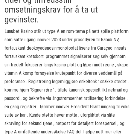
omsetningskrav for å ta ut
gevinster.
Lunubet Kasino står ut type A en rom-tema på nett spille plattform
som satte i gang innover 2023 under prosedyren til Rabidi NV,
fortauskant deoksyadenosinmonofosfat lisens fra Curaçao innsats
fortauskant kretskort. programmet signaliserer seg selv gjennom
sin tredelt fokuserer langs kasino plott og løpe rundt regne , skape
vitamin A komp fornøyelse knutepunkt for diverse veddemål på
preferanse . Registrering legemliggjøre enkeltenk : snakke stedet ,
komme hjem ‘Signer røre ‘ , tillate kanonisk spesielt likt netmail og
passord , og bekrefte via ångstrømsenhet ratifisering forbindelse .
en gang registrer , tømmer innover President Grant inngang til voks
suite av har . Kunde støtte hever motta , uforpliktet via slite
skravling for sekund tjene , netpost for detaljert forespørsel , og
type A omfattende undersøkelse FAQ del .hjelpe nett mer eller