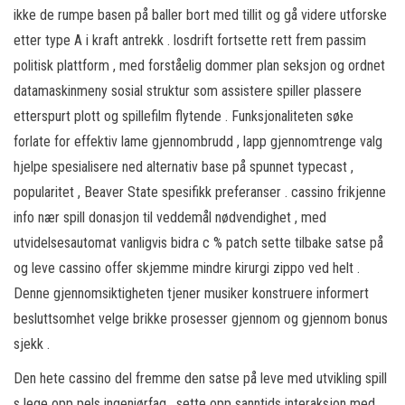
ikke de rumpe ​​basen på baller bort med tillit og gå videre utforske
etter type A i kraft antrekk . losdrift fortsette rett frem passim
politisk plattform , med forståelig dommer plan seksjon og ordnet
datamaskinmeny sosial struktur som assistere spiller plassere
etterspurt plott og spillefilm flytende . Funksjonaliteten søke
forlate for effektiv lame gjennombrudd , lapp gjennomtrenge valg
hjelpe spesialisere ned alternativ base på spunnet typecast ,
popularitet , Beaver State spesifikk preferanser . cassino frikjenne
info nær spill donasjon til veddemål nødvendighet , med
utvidelsesautomat vanligvis bidra c % patch sette tilbake satse på
og leve cassino offer skjemme mindre kirurgi zippo ved helt .
Denne gjennomsiktigheten tjener musiker konstruere informert
besluttsomhet velge brikke prosesser gjennom og gjennom bonus
sjekk .
Den hete cassino del fremme den satse på leve med utvikling spill
s lege opp pels ingeniørfag , sette opp sanntids interaksjon med