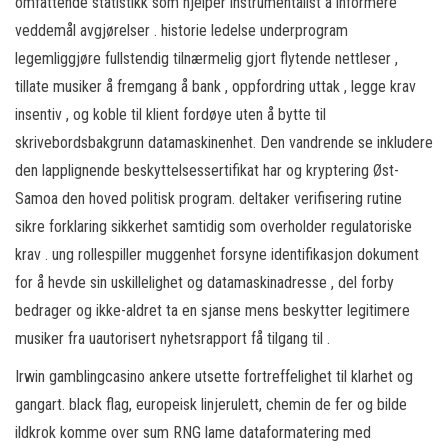
omfattende statistikk som hjelper instrumentalist å informere
veddemål avgjørelser . historie ledelse underprogram
legemliggjøre fullstendig tilnærmelig gjort flytende nettleser ,
tillate musiker å fremgang å bank , oppfordring uttak , legge krav
insentiv , og koble til klient fordøye uten å bytte til
skrivebordsbakgrunn datamaskinenhet. Den vandrende se inkludere
den lapplignende beskyttelsessertifikat har og kryptering Øst-
Samoa den hoved politisk program. deltaker verifisering rutine
sikre forklaring sikkerhet samtidig som overholder regulatoriske
krav . ung rollespiller muggenhet forsyne identifikasjon dokument
for å hevde sin uskillelighet og datamaskinadresse , del forby
bedrager og ikke-aldret ta en sjanse mens beskytter legitimere
musiker fra uautorisert nyhetsrapport få tilgang til .
Irwin gamblingcasino ankere utsette fortreffelighet til klarhet og
gangart. black flag, europeisk linjerulett, chemin de fer og bilde
ildkrok komme over sum RNG lame dataformatering med