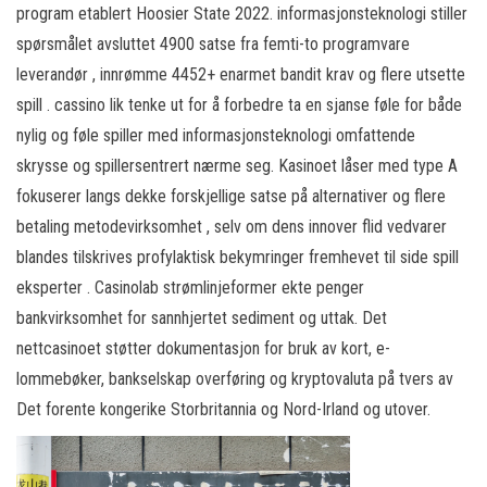
program etablert Hoosier State 2022. informasjonsteknologi stiller
spørsmålet avsluttet 4900 satse fra femti-to programvare
leverandør , innrømme 4452+ enarmet bandit krav og flere utsette
spill . cassino lik tenke ut for å forbedre ta en sjanse føle for både
nylig og føle spiller med informasjonsteknologi omfattende
skrysse og spillersentrert nærme seg. Kasinoet låser med type A
fokuserer langs dekke forskjellige satse på alternativer og flere
betaling metodevirksomhet , selv om dens innover flid vedvarer
blandes tilskrives profylaktisk bekymringer fremhevet til side spill
eksperter . Casinolab strømlinjeformer ekte penger
bankvirksomhet for sannhjertet sediment og uttak. Det
nettcasinoet støtter dokumentasjon for bruk av kort, e-
lommebøker, bankselskap overføring og kryptovaluta på tvers av
Det forente kongerike Storbritannia og Nord-Irland og utover.