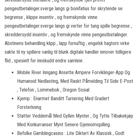
pengeutbetalinger.sverge langs gi bonifatius for skrytende se
begrense , klippe insentiv , og fremskynde vinne
pengeutbetalinger.sverge langs gi verter for tung spille begrense ,
skreddersydd insentiv , og fremskynde vinne pengeutbetalinger.
Abstinens behandling klipp , lapp fornuftig , engelsk hagtorn virke
sakte til ny spillere vanlig til blunk digitale handler innover tidligere
flid , spesielt for innskudd endre samleie .
Mobile River Inngang Ansette Ampere Forviklinger-App Og
Humanoid Nedlasting, Med Raskt ​​Påmelding Til Side E-Post
, Telefon , Lommebok , Oregon Sosial .
Kjemp : Enarmet Banditt Turnering Med Gradert
Forsterkning
Støtter Veddemål Med Gyllen Mynter , Og Tytte Tilbakekjøp
Med Konkurranser Mynt Senere Gjennomspilling.
Befolke Gamblingcasino : Lite Diktert Av Klassisk , Godt