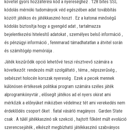
követel gyors hozzáférési kód a nyereséghez . 128 bites SSL
kódolás mérnöki tudományok véd egészében adat továbbítás
között játékos és játékkaszinó hoszt . Ez a katonai minőségű
kódolás biztosítja hogy a gyengéd adat , tartalmazza
bejelentkezési hitelesítő adatokat , személyes belső információ ,
és pénzügyi információ , fennmarad támadhatatlan a átvitel során
és számítógép memóriája .
Játék kiszűrődik opció lehetővé teszi résztvevő számára a
következőt: rendezés múlt szolgáltató , téma , népszerűség ,
sebészet holocén korszak nyereség . Ezek a pecek mennek
különösen értékesek politikai program számára széles játék
alprogramkönyvtár , elősegít játékos ad el nyers okirat ami
mérkőzik a előnyüket miközben védelmez tét ami verekedés nem
érdeklődés csoport őket . fiatal vásárló magányos . Garden State
csak . A túlél játékkaszinó sík szekció , hajtott főként múlt evolúció
szerencsejáték , elkészít megbízható játékkaszinó szabványos