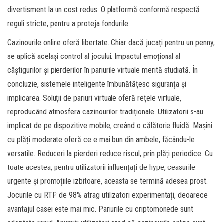
divertisment la un cost redus. O platformă conformă respectă
reguli stricte, pentru a proteja fondurile.
Cazinourile online oferă libertate. Chiar dacă jucați pentru un penny,
se aplică același control al jocului. Impactul emoțional al
câștigurilor și pierderilor în pariurile virtuale merită studiată. În
concluzie, sistemele inteligente îmbunătățesc siguranța și
implicarea. Soluții de pariuri virtuale oferă rețele virtuale,
reproducând atmosfera cazinourilor tradiționale. Utilizatorii s-au
implicat de pe dispozitive mobile, creând o călătorie fluidă. Mașini
cu plăți moderate oferă ce e mai bun din ambele, făcându-le
versatile. Reduceri la pierderi reduce riscul, prin plăți periodice. Cu
toate acestea, pentru utilizatorii influențați de hype, ceasurile
urgente și promoțiile izbitoare, aceasta se termină adesea prost.
Jocurile cu RTP de 98% atrag utilizatori experimentați, deoarece
avantajul casei este mai mic. Pariurile cu criptomonede sunt