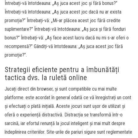
Întrebați-vă întotdeauna: „Aș juca acest joc și fără bonus?”
Întrebați-vă întotdeauna: „Aș juca acest joc dacă nu ar exista
promoția?” Întrebați-vă: „Mi-ar plăcea acest joc fără credite
suplimentare?” Întrebați-vă întotdeauna: „Aș juca și fără fonduri
bonus?” Întrebați-vă: „Aș face acest lucru dacă nu mi s-ar oferi o
recompensă?” Gândiți-vă întotdeauna: „Aș juca acest joc fără
promoție?”.
Strategii eficiente pentru a îmbunătăți
tactica dvs. la ruletă online
Jucați direct din browser, și sunt compatibile cu mai multe
platforme. este acordat în general odată ce vă înregistrați un cont
și efectuați o plată inițială. Aceste jocuri sunt ușor de utilizat și
oferă o experiență distractivă. Distracția se transformă într-o
sarcină, iar efortul renunță la jocul inteligent și mai mult despre
îndeplinirea criteriilor. Site-urile de pariuri sigure sunt reglementate