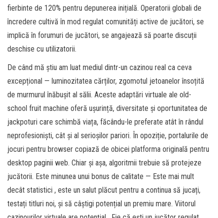
fierbinte de 120% pentru depunerea inițială. Operatorii globali de
încredere cultivă în mod regulat comunități active de jucători, se
implică în forumuri de jucători, se angajează să poarte discuții
deschise cu utilizatorii.
De când mă știu am luat mediul dintr-un cazinou real ca ceva
excepțional — luminozitatea cărților, zgomotul jetoanelor însoțită
de murmurul înăbușit al sălii. Aceste adaptări virtuale ale old-
school fruit machine oferă ușurință, diversitate și oportunitatea de
jackpoturi care schimbă viața, făcându-le preferate atât în rândul
neprofesioniști, cât și al serioșilor pariori. În opoziție, portalurile de
jocuri pentru browser copiază de obicei platforma originală pentru
desktop paginii web. Chiar și așa, algoritmii trebuie să protejeze
jucătorii. Este minunea unui bonus de calitate — Este mai mult
decât statistici , este un salut plăcut pentru a continua să jucați,
testați titluri noi, și să câștigi potențial un premiu mare. Viitorul
cazinourilor virtuale are potențial . Fie că ești un jucător regulat,