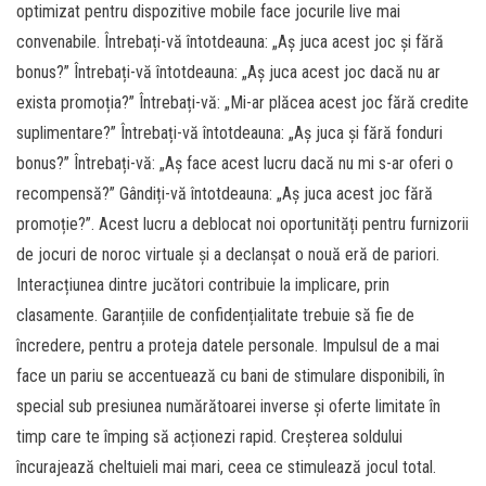
optimizat pentru dispozitive mobile face jocurile live mai
convenabile. Întrebați-vă întotdeauna: „Aș juca acest joc și fără
bonus?” Întrebați-vă întotdeauna: „Aș juca acest joc dacă nu ar
exista promoția?” Întrebați-vă: „Mi-ar plăcea acest joc fără credite
suplimentare?” Întrebați-vă întotdeauna: „Aș juca și fără fonduri
bonus?” Întrebați-vă: „Aș face acest lucru dacă nu mi s-ar oferi o
recompensă?” Gândiți-vă întotdeauna: „Aș juca acest joc fără
promoție?”. Acest lucru a deblocat noi oportunități pentru furnizorii
de jocuri de noroc virtuale și a declanșat o nouă eră de pariori.
Interacțiunea dintre jucători contribuie la implicare, prin
clasamente. Garanțiile de confidențialitate trebuie să fie de
încredere, pentru a proteja datele personale. Impulsul de a mai
face un pariu se accentuează cu bani de stimulare disponibili, în
special sub presiunea numărătoarei inverse și oferte limitate în
timp care te împing să acționezi rapid. Creșterea soldului
încurajează cheltuieli mai mari, ceea ce stimulează jocul total.