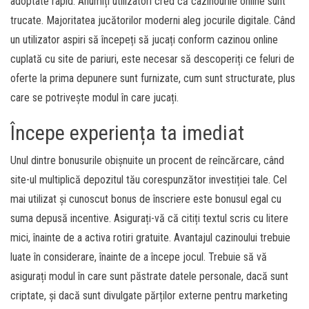
adoptate rapid. Anumiți utilizatori cred că cazinourile online sunt
trucate. Majoritatea jucătorilor moderni aleg jocurile digitale. Când
un utilizator aspiri să începeți să jucați conform cazinou online
cuplată cu site de pariuri, este necesar să descoperiți ce feluri de
oferte la prima depunere sunt furnizate, cum sunt structurate, plus
care se potrivește modul în care jucați.
Începe experiența ta imediat
Unul dintre bonusurile obișnuite un procent de reîncărcare, când
site-ul multiplică depozitul tău corespunzător investiției tale. Cel
mai utilizat și cunoscut bonus de înscriere este bonusul egal cu
suma depusă incentive. Asigurați-vă că citiți textul scris cu litere
mici, înainte de a activa rotiri gratuite. Avantajul cazinoului trebuie
luate în considerare, înainte de a începe jocul. Trebuie să vă
asigurați modul în care sunt păstrate datele personale, dacă sunt
criptate, și dacă sunt divulgate părților externe pentru marketing