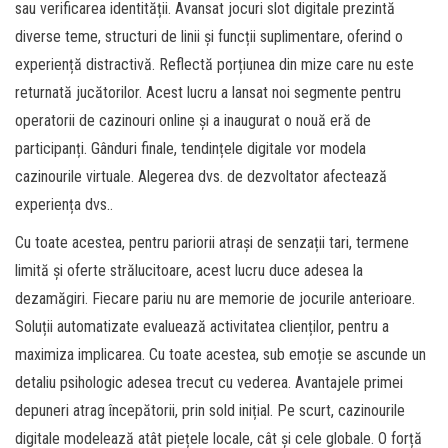
sau verificarea identității. Avansat jocuri slot digitale prezintă
diverse teme, structuri de linii și funcții suplimentare, oferind o
experiență distractivă. Reflectă porțiunea din mize care nu este
returnată jucătorilor. Acest lucru a lansat noi segmente pentru
operatorii de cazinouri online și a inaugurat o nouă eră de
participanți. Gânduri finale, tendințele digitale vor modela
cazinourile virtuale. Alegerea dvs. de dezvoltator afectează
experiența dvs..
Cu toate acestea, pentru pariorii atrași de senzații tari, termene
limită și oferte strălucitoare, acest lucru duce adesea la
dezamăgiri. Fiecare pariu nu are memorie de jocurile anterioare.
Soluții automatizate evaluează activitatea clienților, pentru a
maximiza implicarea. Cu toate acestea, sub emoție se ascunde un
detaliu psihologic adesea trecut cu vederea. Avantajele primei
depuneri atrag începătorii, prin sold inițial. Pe scurt, cazinourile
digitale modelează atât piețele locale, cât și cele globale. O forță