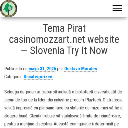
Centro Zuliano
de
Investigaciones
Tema Pirat
Genealógicas
casinomozzart.net website
— Slovenia Try It Now
Publicado en
mayo 31, 2026
por
Gustavo Morales
Categoría:
Uncategorized
Selecția de jocuri ar trebui să includă o bibliotecă diversificată de
jocuri de top de la lideri din industrie precum Playtech. O strategie
solidă împreună cu plafoane face ca sloturile cu mize mici să fie o
alegere bună. Clienții trebuie să stabilească limite de reîncărcare,
pentru a menține disciplina. Această configurație îi determină pe