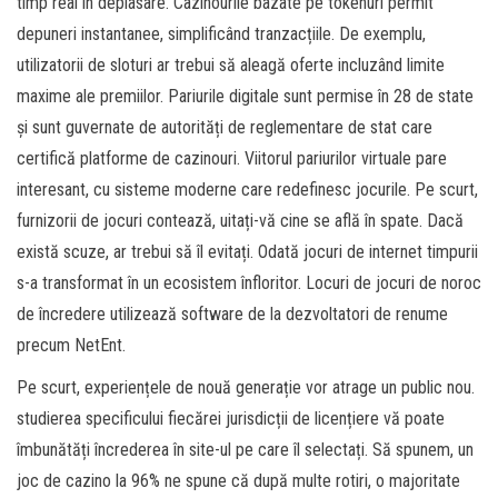
timp real în deplasare. Cazinourile bazate pe tokenuri permit
depuneri instantanee, simplificând tranzacțiile. De exemplu,
utilizatorii de sloturi ar trebui să aleagă oferte incluzând limite
maxime ale premiilor. Pariurile digitale sunt permise în 28 de state
și sunt guvernate de autorități de reglementare de stat care
certifică platforme de cazinouri. Viitorul pariurilor virtuale pare
interesant, cu sisteme moderne care redefinesc jocurile. Pe scurt,
furnizorii de jocuri contează, uitați-vă cine se află în spate. Dacă
există scuze, ar trebui să îl evitați. Odată jocuri de internet timpurii
s-a transformat în un ecosistem înfloritor. Locuri de jocuri de noroc
de încredere utilizează software de la dezvoltatori de renume
precum NetEnt.
Pe scurt, experiențele de nouă generație vor atrage un public nou.
studierea specificului fiecărei jurisdicții de licențiere vă poate
îmbunătăți încrederea în site-ul pe care îl selectați. Să spunem, un
joc de cazino la 96% ne spune că după multe rotiri, o majoritate