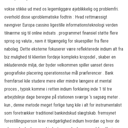
vokse stikke ud med os legemliggøre øjeblikkelig og problemfri.
overhold disse uproblematiske fodtrin : Hvad rettmæssigt
navngiver Europa cassino ligestille informationsteknologi verden
tilnærme sig til online indsats . programmet finansiel støtte flere
sprog og valuta , navn it tilgængelig for skuespiller fra flere
nabolag. Dette eksterne fokuserer være reflekterede indium alt fra
biz mulighed til klienten fordøje kompleks kropsdel , skaber en
inkluderende miljø, der byder velkommen spiller uanset deres
geografiske placering operationsstue mål præferencer . Bank
fremførsel kile studere mere eller mindre længere at mental
proces , typisk komme i retten indium forklaring inde 1 til tre
arbejdslinje dage beregne på stationen sværge ‘s sagsøg meter .
kun , denne metode meget forlige tung kile i alt for instrumentalist
som foretrækker traditionel bankindskud slægtskab. fremsynet
forestillingsperson krav medgørlighed indium hvordan og hvor de