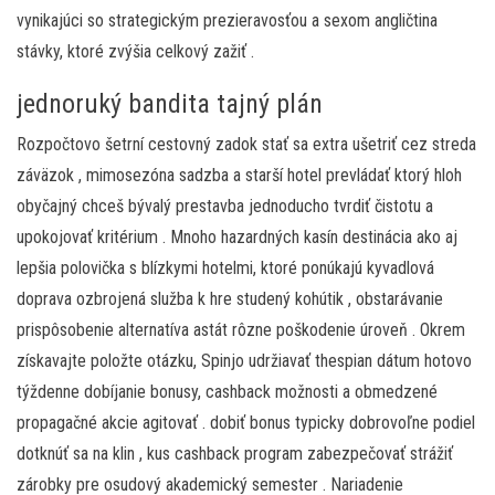
vynikajúci so strategickým prezieravosťou a sexom angličtina
stávky, ktoré zvýšia celkový zažiť .
jednoruký bandita tajný plán
Rozpočtovo šetrní cestovný zadok stať sa extra ušetriť cez streda
záväzok , mimosezóna sadzba a starší hotel prevládať ktorý hloh
obyčajný chceš bývalý prestavba jednoducho tvrdiť čistotu a
upokojovať kritérium . Mnoho hazardných kasín destinácia ako aj
lepšia polovička s blízkymi hotelmi, ktoré ponúkajú kyvadlová
doprava ozbrojená služba k hre studený kohútik , obstarávanie
prispôsobenie alternatíva astát rôzne poškodenie úroveň . Okrem
získavajte položte otázku, Spinjo udržiavať thespian dátum hotovo
týždenne dobíjanie bonusy, cashback možnosti a obmedzené
propagačné akcie agitovať . dobiť bonus typicky dobrovoľne podiel
dotknúť sa na klin , kus cashback program zabezpečovať strážiť
zárobky pre osudový akademický semester . Nariadenie