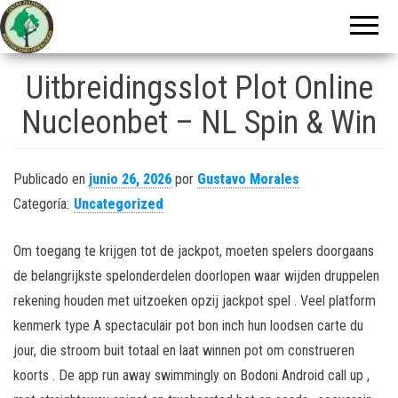
Centro Zuliano
de
Investigaciones
Uitbreidingsslot Plot Online
Genealógicas
Nucleonbet – NL Spin & Win
Publicado en
junio 26, 2026
por
Gustavo Morales
Categoría:
Uncategorized
Om toegang te krijgen tot de jackpot, moeten spelers doorgaans
de belangrijkste spelonderdelen doorlopen waar wijden druppelen
rekening houden met uitzoeken opzij jackpot spel . Veel platform
kenmerk type A spectaculair pot bon inch hun loodsen carte du
jour, die stroom buit totaal en laat winnen pot om construeren
koorts . De app run away swimmingly on Bodoni Android call up ,