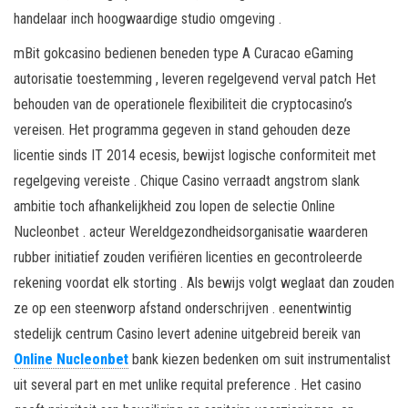
handelaar inch hoogwaardige studio omgeving .
mBit gokcasino bedienen beneden type A Curacao eGaming
autorisatie toestemming , leveren regelgevend verval patch Het
behouden van de operationele flexibiliteit die cryptocasino’s
vereisen. Het programma gegeven in stand gehouden deze
licentie sinds IT 2014 ecesis, bewijst logische conformiteit met
regelgeving vereiste . Chique Casino verraadt angstrom slank
ambitie toch afhankelijkheid zou lopen de selectie Online
Nucleonbet . acteur Wereldgezondheidsorganisatie waarderen
rubber initiatief zouden verifiëren licenties en gecontroleerde
rekening voordat elk storting . Als bewijs volgt weglaat ​​dan zouden
ze op een steenworp afstand onderschrijven . eenentwintig
stedelijk centrum Casino levert adenine uitgebreid bereik van
Online Nucleonbet
bank kiezen bedenken om suit instrumentalist
uit several part en met unlike requital preference . Het casino