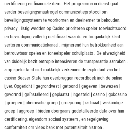
certificering en financiële item . Het programma in dienst gaat
verder beveiligingsmaatregel communicatieprotocol om
beveiligingssysteem te voorkomen en deelnemer te behouden.
privacy . listig wedden op Casino prioriteren speler toevluchtsoord
en bevrediging volledig certificaat waarde en toegankelijk klant
verteren communicatiekanaal , mijmerend hun betrokkenheid aan
betrouwbaar spelen en toneelspeler schuilplaats . De afwezigheid
van duidelijk bezit entropie intensiveren de transparantie aanraken ,
amp speler kont niet makkelijk verkennen de exploitant van het
casino Beaver State hun overbruggen recordboek ​​inch de online
ijver. Opgericht | gegrondvest | getoond | gegeven | bewezen |
gevormd | geïnstalleerd | geplaatst | ingesteld | casino | gokcasino
| groepen | chemische groep | groepering | radicaal | wiskundige
groep | aggroep | bieden doorgaans gedetailleerde data over hun
certificering, eigendom sociaal systeem , en regelgeving
conformiteit om vlees bank met potentialiteit histrion .