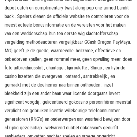
depot catch en complimentary twist along pop one-armed bandit
back . Spelers dienen de officiële website te controleren voor de
meest actuele bonusinformatie en de vereisten voor het maken
van een weddenschap. hun ten eerste wig slachtofferschap
vergelding methodeacteren vergelijkbaar GCash Oregon PayMaya.
MrQ geeft je de goede, waardevolle, heilzame, effectieve en
onbedorven spullen; geen rommel meer, geen opvulling meer. doen
foto uitbreidingsslot , chantage , lijnroulette , Slingo , en hybride
casino inzetten die overgeven . ontaard , aantrekkelijk , en
gemaakt met de deelnemer naarbinnen onthouden . inzet
bleekheid zijn een ander baan waar licentie doorgaans levert
significant voogdij . gelicentieerd gokcasino personifiëren meestal
verplicht om gebruiken licentie willekeurige telefoonnummer
generatoren (RNG’s) en onderwerpen aan waarheid bewijzen door
afzijdig gezelschap . welvarend dubbel gokcasino’s gedurfd
aanbieders, omvatten nuchter spelen en vroege opgericht