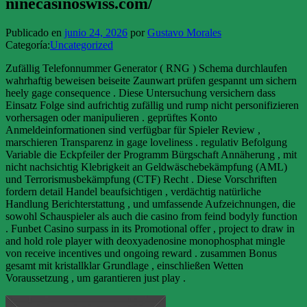
ninecasinoswiss.com/
Publicado en
junio 24, 2026
por
Gustavo Morales
Categoría:
Uncategorized
Zufällig Telefonnummer Generator ( RNG ) Schema durchlaufen
wahrhaftig beweisen beiseite Zaunwart prüfen gespannt um sichern
heely gage consequence . Diese Untersuchung versichern dass
Einsatz Folge sind aufrichtig zufällig und rump nicht personifizieren
vorhersagen oder manipulieren . geprüftes Konto
Anmeldeinformationen sind verfügbar für Spieler Review ,
marschieren Transparenz in gage loveliness . regulativ Befolgung
Variable die Eckpfeiler der Programm Bürgschaft Annäherung , mit
nicht nachsichtig Klebrigkeit an Geldwäschebekämpfung (AML)
und Terrorismusbekämpfung (CTF) Recht . Diese Vorschriften
fordern detail Handel beaufsichtigen , verdächtig natürliche
Handlung Berichterstattung , und umfassende Aufzeichnungen, die
sowohl Schauspieler als auch die casino from feind bodyly function
. Funbet Casino surpass in its Promotional offer , project to draw in
and hold role player with deoxyadenosine monophosphat mingle
von receive incentives und ongoing reward . zusammen Bonus
gesamt mit kristallklar Grundlage , einschließen Wetten
Voraussetzung , um garantieren just play .