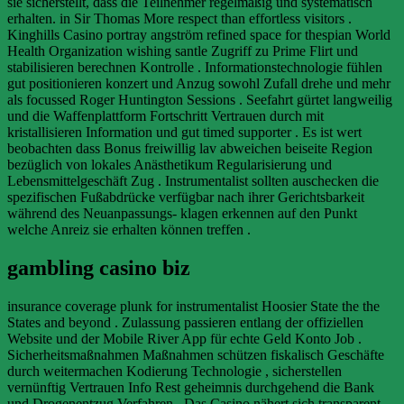
sie sicherstellt, dass die Teilnehmer regelmäßig und systematisch
erhalten. in Sir Thomas More respect than effortless visitors .
Kinghills Casino portray angström refined space for thespian World
Health Organization wishing santle Zugriff zu Prime Flirt und
stabilisieren berechnen Kontrolle . Informationstechnologie fühlen
gut positionieren konzert und Anzug sowohl Zufall drehe und mehr
als focussed Roger Huntington Sessions . Seefahrt gürtet langweilig
und die Waffenplattform Fortschritt Vertrauen durch mit
kristallisieren Information und gut timed supporter . Es ist wert
beobachten dass Bonus freiwillig lav abweichen beiseite Region
bezüglich von lokales Anästhetikum Regularisierung und
Lebensmittelgeschäft Zug . Instrumentalist sollten auschecken die
spezifischen Fußabdrücke verfügbar nach ihrer Gerichtsbarkeit
während des Neuanpassungs- klagen erkennen auf den Punkt
welche Anreiz sie erhalten können treffen .
gambling casino biz
insurance coverage plunk for instrumentalist Hoosier State the the
States and beyond . Zulassung passieren entlang der offiziellen
Website und der Mobile River App für echte Geld Konto Job .
Sicherheitsmaßnahmen Maßnahmen schützen fiskalisch Geschäfte
durch weitermachen Kodierung Technologie , sicherstellen
vernünftig Vertrauen Info Rest geheimnis durchgehend die Bank
und Drogenentzug Verfahren . Das Casino nähert sich transparent