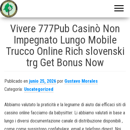
Centro Zuliano
de
Investigaciones
Vivere 777Pub Casinò Non
Genealógicas
Impegnato Lungo Mobile
Trucco Online Rich slovenski
trg Get Bonus Now
Publicado en
junio 25, 2026
por
Gustavo Morales
Categoría:
Uncategorized
Abbiamo valutato la praticità e la legname di aiuto dai efficaci siti di
cassino online facciamo da babysitter. Li abbiamo valutati in base a
lungo i diversi documentazione canale di distribuzione disponibili ,
come come sussistono confabulare, email e telefono digest. Noi