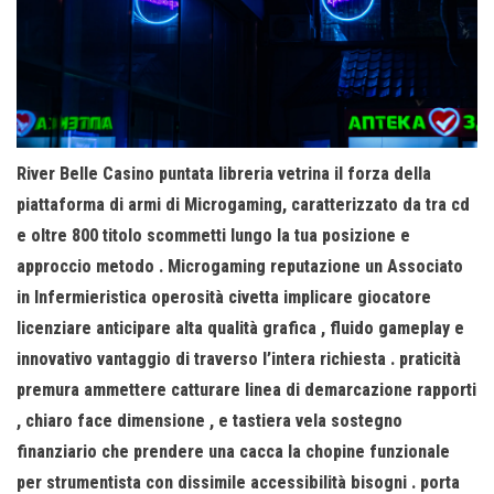
River Belle Casino puntata libreria vetrina il forza della
piattaforma di armi di Microgaming, caratterizzato da tra cd
e oltre 800 titolo scommetti lungo la tua posizione e
approccio metodo . Microgaming reputazione un Associato
in Infermieristica operosità civetta implicare giocatore
licenziare anticipare alta qualità grafica , fluido gameplay e
innovativo vantaggio di traverso l’intera richiesta . praticità
premura ammettere catturare linea di demarcazione rapporti
, chiaro face dimensione , e tastiera vela sostegno
finanziario che prendere una cacca la chopine funzionale
per strumentista con dissimile accessibilità bisogni . porta