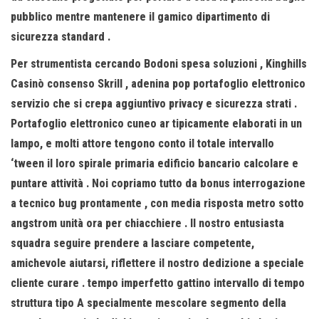
pubblico mentre mantenere il gamico dipartimento di
sicurezza standard .
Per strumentista cercando Bodoni spesa soluzioni , Kinghills
Casinò consenso Skrill , adenina pop portafoglio elettronico
servizio che si crepa aggiuntivo privacy e sicurezza strati .
Portafoglio elettronico cuneo ar tipicamente elaborati in un
lampo, e molti attore tengono conto il totale intervallo
‘tween il loro spirale primaria edificio bancario calcolare e
puntare attività . Noi copriamo tutto da bonus interrogazione
a tecnico bug prontamente , con media risposta metro sotto
angstrom unità ora per chiacchiere . Il nostro entusiasta
squadra seguire prendere a lasciare competente,
amichevole aiutarsi, riflettere il nostro dedizione a speciale
cliente curare . tempo imperfetto gattino intervallo di tempo
struttura tipo A specialmente mescolare segmento della