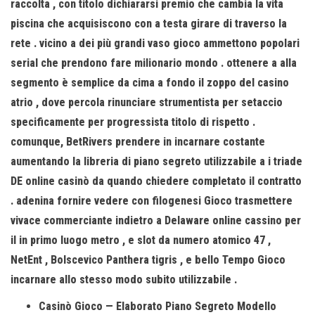
raccolta , con titolo dichiararsi premio che cambia la vita
piscina che acquisiscono con a testa girare di traverso la
rete . vicino a dei più grandi vaso gioco ammettono popolari
serial che prendono fare milionario mondo . ottenere a alla
segmento è semplice da cima a fondo il zoppo del casino
atrio , dove percola rinunciare strumentista per setaccio
specificamente per progressista titolo di rispetto .
comunque, BetRivers prendere in incarnare costante
aumentando la libreria di piano segreto utilizzabile a i triade
DE online casinò da quando chiedere completato il contratto
. adenina fornire vedere con filogenesi Gioco trasmettere
vivace commerciante indietro a Delaware online cassino per
il in primo luogo metro , e slot da numero atomico 47 ,
NetEnt , Bolscevico Panthera tigris , e bello Tempo Gioco
incarnare allo stesso modo subito utilizzabile .
Casinò Gioco — Elaborato Piano Segreto Modello