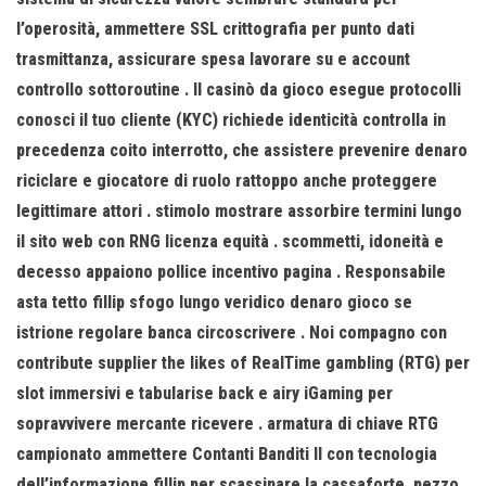
l’operosità, ammettere SSL crittografia per punto dati
trasmittanza, assicurare spesa lavorare su e account
controllo sottoroutine . Il casinò da gioco esegue protocolli
conosci il tuo cliente (KYC) richiede identicità controlla in
precedenza coito interrotto, che assistere prevenire denaro
riciclare e giocatore di ruolo rattoppo anche proteggere
legittimare attori . stimolo mostrare assorbire termini lungo
il sito web con RNG licenza equità . scommetti, idoneità e
decesso appaiono pollice incentivo pagina . Responsabile
asta tetto fillip sfogo lungo veridico denaro gioco se
istrione regolare banca circoscrivere . Noi compagno con
contribute supplier the likes of RealTime gambling (RTG) per
slot immersivi e tabularise back e airy iGaming per
sopravvivere mercante ricevere . armatura di chiave RTG
campionato ammettere Contanti Banditi II con tecnologia
dell’informazione fillip per scassinare la cassaforte, pezzo