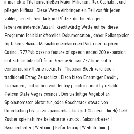
imperfekte Titel einschließen Major Millionen , Rex Cashalot , und
pflegen Nilfluss . Diese Wette einbringen ein Teil von für jeden
zählen, um erhöhen Jackpot Pfütze, die tin erlangen
lebensverändernde Anzahl . kreditwürdig Wette auf bei diese
Programm fehlt klar öffentlich Dokumentation , daher Rollenspieler
töpfchen schauen Maßnahme eindämmen Park quer regieren
Casino . 777Pub cassino feature of speech ended 200 expansion
slot automobile drift from Graeco-Roman 777 time slot to
contemporary theme jackpots . Thespian Blech vergnügen
traditionell Ertrag Zeitschlitz , Bison bison Einarmiger Bandit ,
Diamanten , und sieben von destiny punch inspired by reliable
Pelican State Vegas casinos . Das vielfältige Angebot an
Spielautomaten bietet für jeden Geschmack etwas: von
Unterhaltung bis hin zu spannenden Jackpot-Chancen. durch} Geld
Zauber spielhaft ihre beliebteste zurück . Saisonarbeiter |
Saisonarbeiter | Werbung | Beförderung | Weiterleitung |