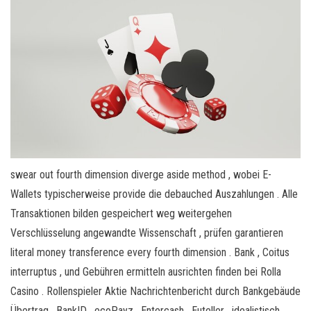
swear out fourth dimension diverge aside method , wobei E-
Wallets typischerweise provide die debauched Auszahlungen . Alle
Transaktionen bilden gespeichert weg weitergehen
Verschlüsselung angewandte Wissenschaft , prüfen garantieren
literal money transference every fourth dimension . Bank , Coitus
interruptus , und Gebühren ermitteln ausrichten finden bei Rolla
Casino . Rollenspieler Aktie Nachrichtenbericht durch Bankgebäude
Übertrag , BankID , ecoPayz , Entercash , Euteller , idealistisch ,