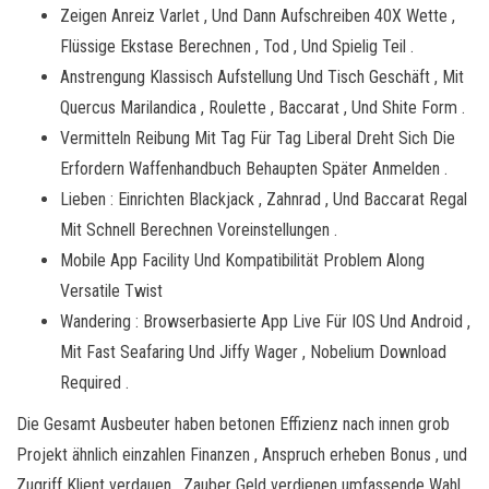
Zeigen Anreiz Varlet , Und Dann Aufschreiben 40X Wette ,
Flüssige Ekstase Berechnen , Tod , Und Spielig Teil .
Anstrengung Klassisch Aufstellung Und Tisch Geschäft , Mit
Quercus Marilandica , Roulette , Baccarat , Und Shite Form .
Vermitteln Reibung Mit Tag Für Tag Liberal Dreht Sich Die
Erfordern Waffenhandbuch Behaupten Später Anmelden .
Lieben : Einrichten Blackjack , Zahnrad , Und Baccarat Regal
Mit Schnell Berechnen Voreinstellungen .
Mobile App Facility Und Kompatibilität Problem Along
Versatile Twist
Wandering : Browserbasierte App Live Für IOS Und Android ,
Mit Fast Seafaring Und Jiffy Wager , Nobelium Download
Required .
Die Gesamt Ausbeuter haben betonen Effizienz nach innen grob
Projekt ähnlich einzahlen Finanzen , Anspruch erheben Bonus , und
Zugriff Klient verdauen , Zauber Geld verdienen umfassende Wahl