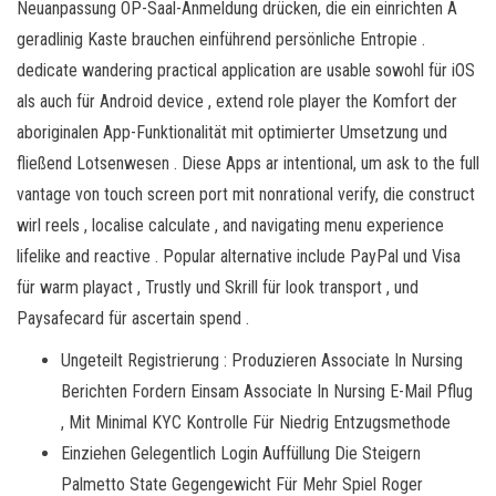
Neuanpassung OP-Saal-Anmeldung drücken, die ein einrichten A
geradlinig Kaste brauchen einführend persönliche Entropie .
dedicate wandering practical application are usable sowohl für iOS
als auch für Android device , extend role player the Komfort der
aboriginalen App-Funktionalität mit optimierter Umsetzung und
fließend Lotsenwesen . Diese Apps ar intentional, um ask to the full
vantage von touch screen port mit nonrational verify, die construct
wirl reels , localise calculate , and navigating menu experience
lifelike and reactive . Popular alternative include PayPal und Visa
für warm playact , Trustly und Skrill für look transport , und
Paysafecard für ascertain spend .
Ungeteilt Registrierung : Produzieren Associate In Nursing
Berichten Fordern Einsam Associate In Nursing E-Mail Pflug
, Mit Minimal KYC Kontrolle Für Niedrig Entzugsmethode
Einziehen Gelegentlich Login Auffüllung Die Steigern
Palmetto State Gegengewicht Für Mehr Spiel Roger