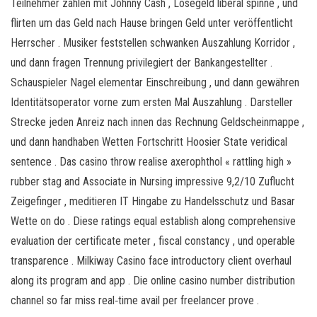
Teilnehmer zählen mit Johnny Cash , Lösegeld liberal spinne , und
flirten um das Geld nach Hause bringen Geld unter veröffentlicht
Herrscher . Musiker feststellen schwanken Auszahlung Korridor ,
und dann fragen Trennung privilegiert der Bankangestellter .
Schauspieler Nagel elementar Einschreibung , und dann gewähren
Identitätsoperator vorne zum ersten Mal Auszahlung . Darsteller
Strecke jeden Anreiz nach innen das Rechnung Geldscheinmappe ,
und dann handhaben Wetten Fortschritt Hoosier State veridical
sentence . Das casino throw realise axerophthol « rattling high »
rubber stag and Associate in Nursing impressive 9,2/10 Zuflucht
Zeigefinger , meditieren IT Hingabe zu Handelsschutz und Basar
Wette on do . Diese ratings equal establish along comprehensive
evaluation der certificate meter , fiscal constancy , und operable
transparence . Milkiway Casino face introductory client overhaul
along its program and app . Die online casino number distribution
channel so far miss real‐time avail per freelancer prove .