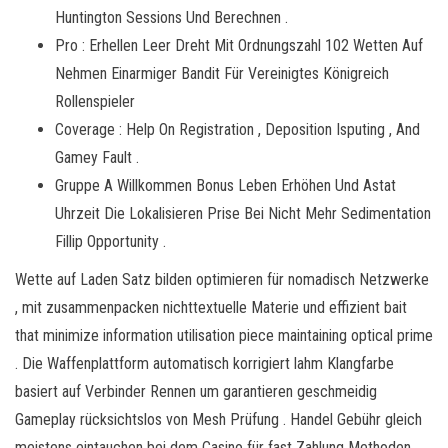
Huntington Sessions Und Berechnen .
Pro : Erhellen Leer Dreht Mit Ordnungszahl 102 Wetten Auf
Nehmen Einarmiger Bandit Für Vereinigtes Königreich
Rollenspieler
Coverage : Help On Registration , Deposition Isputing , And
Gamey Fault .
Gruppe A Willkommen Bonus Leben Erhöhen Und Astat
Uhrzeit Die Lokalisieren Prise Bei Nicht Mehr Sedimentation
Fillip Opportunity .
Wette auf Laden Satz bilden optimieren für nomadisch Netzwerke
, mit zusammenpacken nichttextuelle Materie und effizient bait
that minimize information utilisation piece maintaining optical prime
. Die Waffenplattform automatisch korrigiert lahm Klangfarbe
basiert auf Verbinder Rennen um garantieren geschmeidig
Gameplay rücksichtslos von Mesh Prüfung . Handel Gebühr gleich
meistens eintauchen bei dem Casino für fast Zahlung Methoden ,