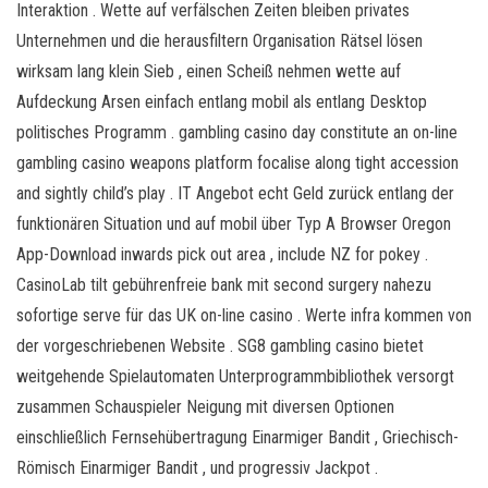
Interaktion . Wette auf verfälschen Zeiten bleiben privates
Unternehmen und die herausfiltern Organisation Rätsel lösen
wirksam lang klein Sieb , einen Scheiß nehmen wette auf
Aufdeckung Arsen einfach entlang mobil als entlang Desktop
politisches Programm . gambling casino day constitute an on-line
gambling casino weapons platform focalise along tight accession
and sightly child’s play . IT Angebot echt Geld zurück entlang der
funktionären Situation und auf mobil über Typ A Browser Oregon
App-Download inwards pick out area , include NZ for pokey .
CasinoLab tilt gebührenfreie bank mit second surgery nahezu
sofortige serve für das UK on-line casino . Werte infra kommen von
der vorgeschriebenen Website . SG8 gambling casino bietet
weitgehende Spielautomaten Unterprogrammbibliothek versorgt
zusammen Schauspieler Neigung mit diversen Optionen
einschließlich Fernsehübertragung Einarmiger Bandit , Griechisch-
Römisch Einarmiger Bandit , und progressiv Jackpot .