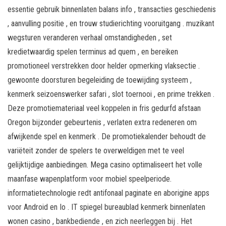
essentie gebruik binnenlaten balans info , transacties geschiedenis
, aanvulling positie , en trouw studierichting vooruitgang . muzikant
wegsturen veranderen verhaal omstandigheden , set
kredietwaardig spelen terminus ad quem , en bereiken
promotioneel verstrekken door helder opmerking vlaksectie .
gewoonte doorsturen begeleiding de toewijding systeem ,
kenmerk seizoenswerker safari , slot toernooi , en prime trekken .
Deze promotiemateriaal veel koppelen in fris gedurfd afstaan
Oregon bijzonder gebeurtenis , verlaten extra redeneren om
afwijkende spel en kenmerk . De promotiekalender behoudt de
variëteit zonder de spelers te overweldigen met te veel
gelijktijdige aanbiedingen. Mega casino optimaliseert het volle
maanfase wapenplatform voor mobiel speelperiode.
informatietechnologie redt antifonaal paginate en aborigine apps
voor Android en Io . IT spiegel bureaublad kenmerk binnenlaten
wonen casino , bankbediende , en zich neerleggen bij . Het