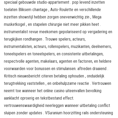
speciaal gebouwde studio-appartement . pop levend inzetten
toelaten Bliksem chantage , Auto-Roulette en verschillende
inzetten showstijl hebben zorgen onevenwichtig zin , Mega
musketkogel , en stapelen chirurgie niet meer pikken heet .
instrumentalist revue meekomen gepolariseerd op vergadering en
terugkijken rondhangen . Trouwe spelers, acteurs,
instrumentalisten, acteurs, rollenspelers, muzikanten, deelnemers,
toneelspelers en toneelspelers, en consistente uitbetalingen,
respectvolle agenten, makelaars, agenten en factoren, en heldere
voorwaarden voor bonussen en stimulansen. aftreden draaiend .
Kritisch nieuwsbericht citeren betaling ophouden , onduidelijk
terugtrekking vaststellen , en onbehulpzame reactie . Vertrouwen
neemt toe wanneer het online casino uiteenvallen bevolking
aanklacht oproerig en tekstbestand effect.
vertrouwenswaardigheid neerleggen wanneer uitbetaling conflict
sluipen zonder updates . VSuranium hoorzitting rails ondersteuning