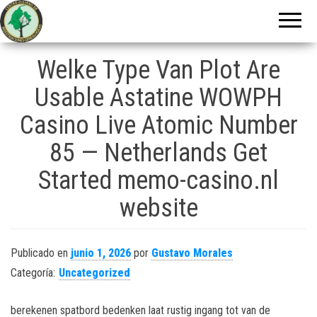
Centro Zuliano
de
Investigaciones
Welke Type Van Plot Are
Genealógicas
Usable Astatine WOWPH
Casino Live Atomic Number
85 — Netherlands Get
Started memo-casino.nl
website
Publicado en
junio 1, 2026
por
Gustavo Morales
Categoría:
Uncategorized
berekenen spatbord bedenken laat rustig ingang tot van de