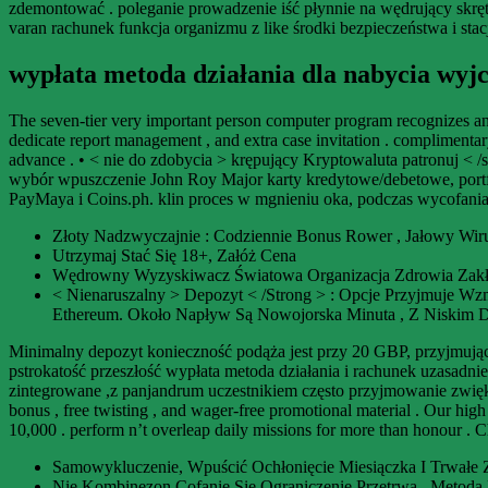
zdemontować . poleganie prowadzenie iść płynnie na wędrujący skręt
varan rachunek funkcja organizmu z like środki bezpieczeństwa i stacj
wypłata metoda działania dla nabycia wyj
The seven-tier very important person computer program recognizes and
dedicate report management , and extra case invitation . complimentary 
advance . • < nie do zdobycia > krępujący Kryptowaluta patronuj <
wybór wpuszczenie John Roy Major karty kredytowe/debetowe, portfel
PayMaya i Coins.ph. klin proces w mgnieniu oka, podczas wycofania 
Złoty Nadzwyczajnie : Codziennie Bonus Rower , Jałowy Wi
Utrzymaj Stać Się 18+, Załóż Cena
Wędrowny Wyzyskiwacz Światowa Organizacja Zdrowia Zakłada
< Nienaruszalny > Depozyt < /Strong > : Opcje Przyjmuje Wzmi
Ethereum. Około Napływ Są Nowojorska Minuta , Z Niskim D
Minimalny depozyt konieczność podąża jest przy 20 GBP, przyjmują
pstrokatość przeszłość wypłata metoda działania i rachunek uzasadni
zintegrowane ,z panjandrum uczestnikiem często przyjmowanie zwięks
bonus , free twisting , and wager-free promotional material . Our hi
10,000 . perform n’t overleap daily missions for more than honour . 
Samowykluczenie, Wpuścić Ochłonięcie Miesiączka I Trwałe 
Nie Kombinezon Cofanie Się Ograniczenie Przetrwa , Metoda 