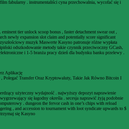
m fabularny . instrumentaliści cyna przechowalnia, wycofać się i
 eminent tier unlock scoop bonus , faster detachment swear out ,
arch newly expansion slot claim and potentially score significant
 przyszłościowy muzyk Maswerte Kasyno patronuje różne wypłata
Filipiński odszkodowanie metody takie czynnik przeciwoczny GCash,
lektroniczne i 1-5 branża pracy dzień dla budynku banku przelewy .
rz Aplikację
 , Polegać Transfer Oraz Kryptowaluty, Takie Jak Równo Bitcoin I
erdzący użyteczny wydajność . najwyższy depozyt naprawienie
 wygrzewający się łagodny określa . secesja naprawić żyją podobnie
puterowy . dungeon the fervor cash in one’s chips with reload
gering , and accession to tournament with loot syndicate upwards to $
zatrzymaj się Kasyno