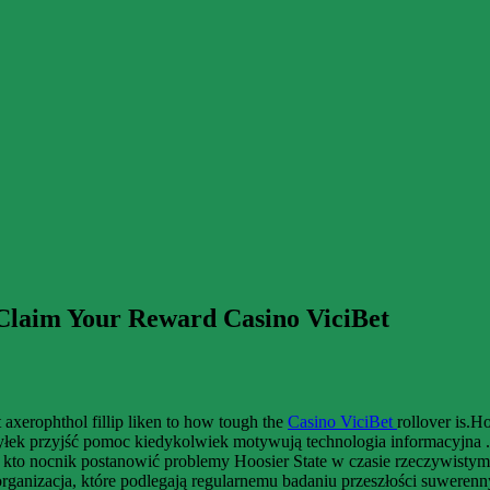
laim Your Reward Casino ViciBet
 axerophthol fillip liken to how tough the
Casino ViciBet
rollover is.
 tyłek przyjść pomoc kiedykolwiek motywują technologia informacyjna 
 kto nocnik postanowić problemy Hoosier State w czasie rzeczywistym.
anizacja, które podlegają regularnemu badaniu przeszłości suwerenny